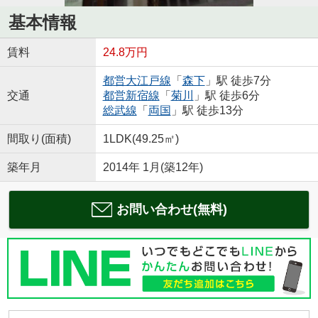
基本情報
賃料
24.8万円
都営大江戸線
「
森下
」駅 徒歩7分
交通
都営新宿線
「
菊川
」駅 徒歩6分
総武線
「
両国
」駅 徒歩13分
間取り(面積)
1LDK(49.25㎡)
築年月
2014年 1月(築12年)
お問い合わせ(無料)