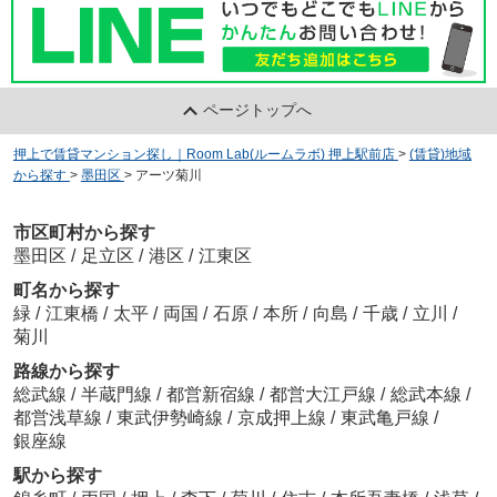
ページトップへ
押上で賃貸マンション探し｜Room Lab(ルームラボ) 押上駅前店
>
(賃貸)地域
から探す
>
墨田区
>
アーツ菊川
市区町村から探す
墨田区
/
足立区
/
港区
/
江東区
町名から探す
緑
/
江東橋
/
太平
/
両国
/
石原
/
本所
/
向島
/
千歳
/
立川
/
菊川
路線から探す
総武線
/
半蔵門線
/
都営新宿線
/
都営大江戸線
/
総武本線
/
都営浅草線
/
東武伊勢崎線
/
京成押上線
/
東武亀戸線
/
銀座線
駅から探す