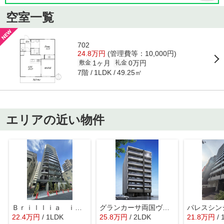
空室一覧
702
24.8万円
(管理費等：10,000円)
1ヶ月
0万円
敷金
礼金
7階
49.25㎡
1LDK
エリアの近い物件
Ｂｒｉｌｌｉａ ｉｓｔ 錦糸公園
グランカーサ両国ヴェルデ
パレスシン
22.4
万
円
/ 1LDK
25.8
万
円
/ 2LDK
21.8
万
円
/