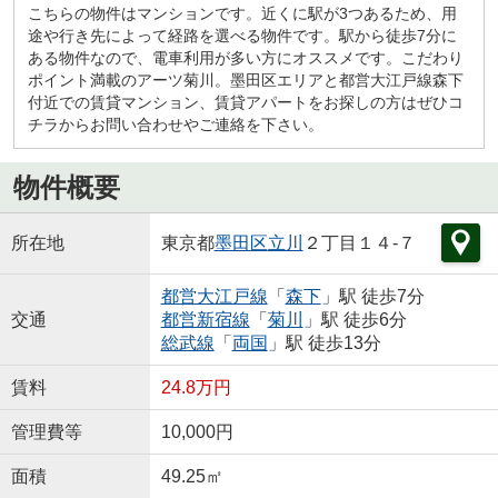
こちらの物件はマンションです。近くに駅が3つあるため、用
途や行き先によって経路を選べる物件です。駅から徒歩7分に
ある物件なので、電車利用が多い方にオススメです。こだわり
ポイント満載のアーツ菊川。墨田区エリアと都営大江戸線森下
付近での賃貸マンション、賃貸アパートをお探しの方はぜひコ
チラからお問い合わせやご連絡を下さい。
物件概要
所在地
東京都
墨田区
立川
２丁目１４-７
都営大江戸線
「
森下
」駅 徒歩7分
交通
都営新宿線
「
菊川
」駅 徒歩6分
総武線
「
両国
」駅 徒歩13分
賃料
24.8万円
管理費等
10,000円
面積
49.25㎡