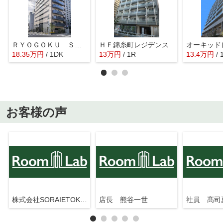
ＲＹＯＧＯＫＵ ＳＴＡＴＩＯＮ ＲＥＳＩＤＥＮＣＥ
ＨＦ錦糸町レジデンス
18.35
万
円
/ 1DK
13
万
円
/ 1R
13.4
万
円
/ 
お客様の声
株式会社SORAIETOKYO押上駅前店
店長 熊谷一世
社員 髙司