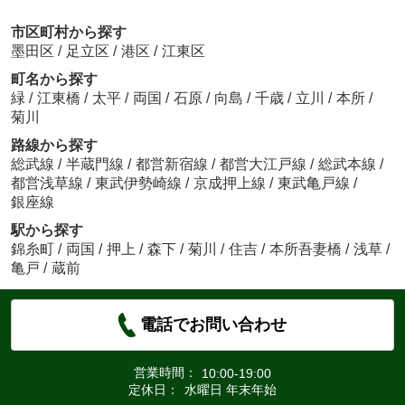
市区町村から探す
墨田区
/
足立区
/
港区
/
江東区
町名から探す
緑
/
江東橋
/
太平
/
両国
/
石原
/
向島
/
千歳
/
立川
/
本所
/
菊川
路線から探す
総武線
/
半蔵門線
/
都営新宿線
/
都営大江戸線
/
総武本線
/
都営浅草線
/
東武伊勢崎線
/
京成押上線
/
東武亀戸線
/
銀座線
駅から探す
錦糸町
/
両国
/
押上
/
森下
/
菊川
/
住吉
/
本所吾妻橋
/
浅草
/
亀戸
/
蔵前
電話でお問い合わせ
営業時間：
10:00-19:00
定休日：
水曜日 年末年始