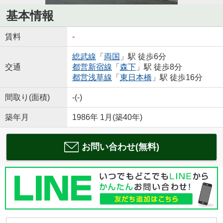
基本情報
賃料
-
総武線
「
両国
」駅 徒歩6分
交通
都営新宿線
「
森下
」駅 徒歩8分
都営浅草線
「
東日本橋
」駅 徒歩16分
間取り(面積)
-(-)
築年月
1986年 1月(築40年)
お問い合わせ(無料)