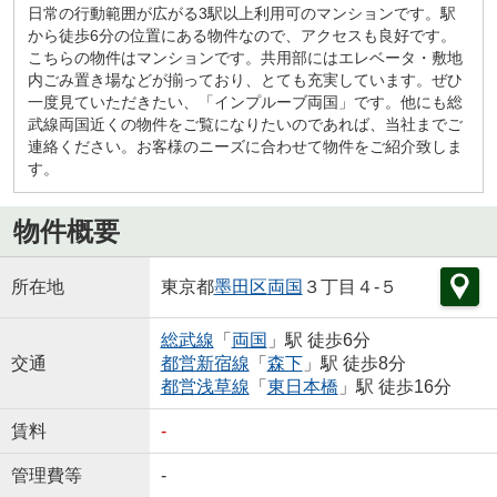
日常の行動範囲が広がる3駅以上利用可のマンションです。駅
から徒歩6分の位置にある物件なので、アクセスも良好です。
こちらの物件はマンションです。共用部にはエレベータ・敷地
内ごみ置き場などが揃っており、とても充実しています。ぜひ
一度見ていただきたい、「インプルーブ両国」です。他にも総
武線両国近くの物件をご覧になりたいのであれば、当社までご
連絡ください。お客様のニーズに合わせて物件をご紹介致しま
す。
物件概要
所在地
東京都
墨田区
両国
３丁目４-５
総武線
「
両国
」駅 徒歩6分
交通
都営新宿線
「
森下
」駅 徒歩8分
都営浅草線
「
東日本橋
」駅 徒歩16分
賃料
-
管理費等
-