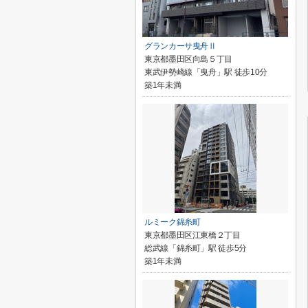
グランカーサ曳舟Ⅱ
東京都墨田区向島５丁目
東武伊勢崎線「曳舟」駅 徒歩10分
築1年未満
ルミーク錦糸町
東京都墨田区江東橋２丁目
総武線「錦糸町」駅 徒歩5分
築1年未満