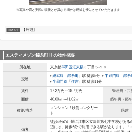
※写真や図と実際の現状とが異なる場合は現状を優先させていただきます
【外観】
コメント
エスティメゾン錦糸町Ⅱ
の物件概要
所在地
東京都
墨田区
江東橋
３丁目５-１９
総武線
「
錦糸町
」駅 徒歩5分
半蔵門線
「
錦糸
交通
半蔵門線
「
住吉
」駅 徒歩11分
賃料
17.2万円～18.7万円
管理費・共
面積
40.00㎡～41.02㎡
築年月（築
マンション / 鉄筋コンクリー
種別/構造
階建
ト
徒歩6分の距離に江東区立深川第七中学校がある
辺には、徒歩5分で利用できる駅があります。「
備考