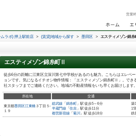
営業
ームラボ) 押上駅前店
>
(賃貸)地域から探す
>
墨田区
>
エスティメゾン錦糸
エスティメゾン錦糸町Ⅱ
徒歩6分の距離に江東区立深川第七中学校があるのも魅力。こちらはエレベー
ョンです。気になるイチオシ物件情報：「エスティメゾン錦糸町Ⅱ」。でき
社スタッフまでご連絡ください。地域の不動産情報をいち早くお届けします
所在地
交通
総武線
「
錦糸町
」駅 徒歩5～6分
築
東京都
墨田区
江東橋
３丁目５-
半蔵門線
「
住吉
」駅 徒歩11分
1
１９
都営新宿線
「
菊川
」駅 徒歩18分
鉄