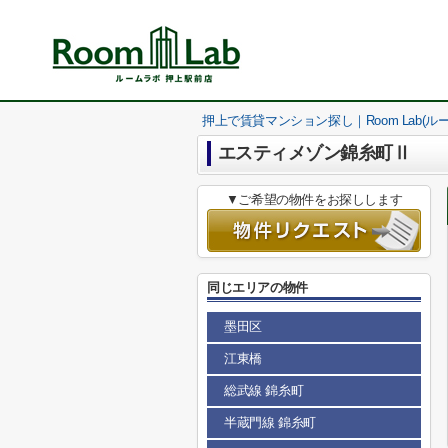
押上で賃貸マンション探し｜Room Lab(ル
エスティメゾン錦糸町Ⅱ
▼ご希望の物件をお探しします
同じエリアの物件
墨田区
江東橋
総武線 錦糸町
半蔵門線 錦糸町