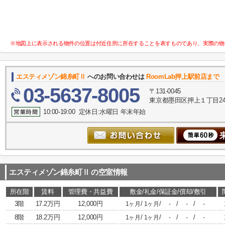
※地図上に表示される物件の位置は付近住所に所在することを表すものであり、実際の物
エスティメゾン錦糸町Ⅱ
へのお問い合わせは
RoomLab押上駅前店まで
03-5637-8005
〒131-0045
東京都墨田区押上１丁目24-
10:00-19:00 定休日:水曜日 年末年始
エスティメゾン錦糸町Ⅱ
の空室情報
所在階
賃料
管理費・共益費
敷金/礼金/保証金/償却/敷引
3階
17.2万円
12,000円
/
/
/
/
1ヶ月
1ヶ月
-
-
-
8階
18.2万円
12,000円
/
/
/
/
1ヶ月
1ヶ月
-
-
-