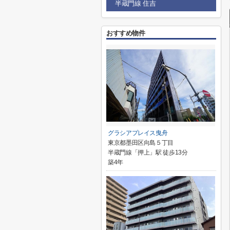
半蔵門線 住吉
おすすめ物件
グラシアプレイス曳舟
東京都墨田区向島５丁目
半蔵門線「押上」駅 徒歩13分
築4年