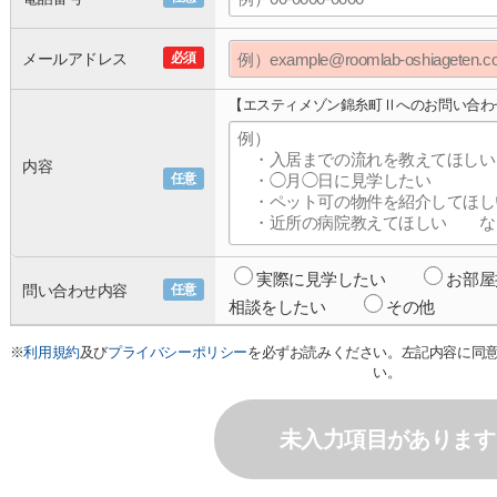
メールアドレス
必須
【エスティメゾン錦糸町Ⅱへのお問い合わ
内容
任意
実際に見学したい
お部屋
問い合わせ内容
任意
相談をしたい
その他
※
利用規約
及び
プライバシーポリシー
を必ずお読みください。左記内容に同
い。
未入力項目があります