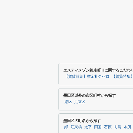
エスティメゾン錦糸町Ⅱに関するこだわ
【賃貸特集】敷金礼金ゼロ
【賃貸特集
墨田区以外の市区町村から探す
港区
足立区
墨田区の町名から探す
緑
江東橋
太平
両国
石原
向島
本所