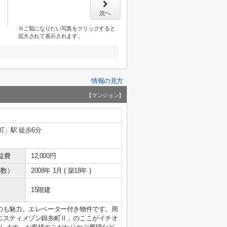
次へ
※ご覧になりたい写真をクリックすると
拡大されて表示されます。
情報の見方
【マンション】
町
」駅 徒歩6分
益費
12,000円
年数）
2008年 1月 ( 築18年 )
15階建
のも魅力。エレベーター付き物件です。周
エスティメゾン錦糸町Ⅱ」のここがイチオ