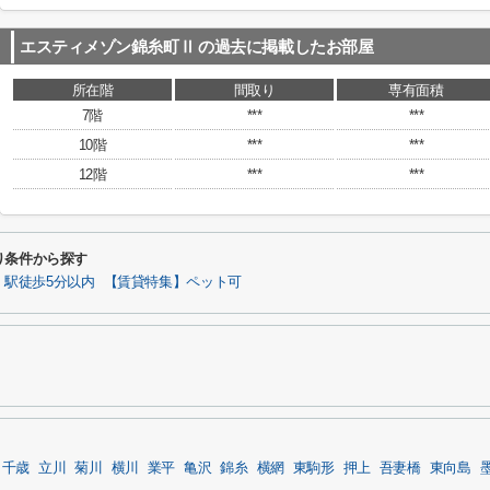
エスティメゾン錦糸町Ⅱ
の過去に掲載したお部屋
所在階
間取り
専有面積
7階
***
***
10階
***
***
12階
***
***
り条件から探す
】駅徒歩5分以内
【賃貸特集】ペット可
千歳
立川
菊川
横川
業平
亀沢
錦糸
横網
東駒形
押上
吾妻橋
東向島