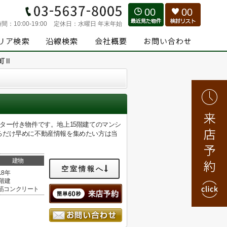
00
00
時間：
10:00-19:00
定休日：
水曜日 年末年始
町Ⅱ
ター付き物件です。地上15階建てのマンシ
るだけ早めに不動産情報を集めたい方は当
。
建物
空室情報へ
18年
5階建
筋コンクリート