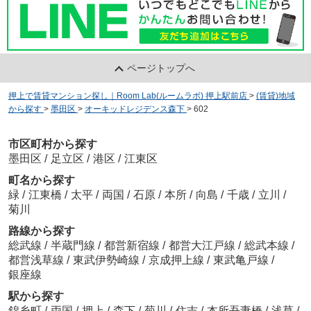
ページトップへ
押上で賃貸マンション探し｜Room Lab(ルームラボ) 押上駅前店
>
(賃貸)地域
から探す
>
墨田区
>
オーキッドレジデンス森下
>
602
市区町村から探す
墨田区
/
足立区
/
港区
/
江東区
町名から探す
緑
/
江東橋
/
太平
/
両国
/
石原
/
本所
/
向島
/
千歳
/
立川
/
菊川
路線から探す
総武線
/
半蔵門線
/
都営新宿線
/
都営大江戸線
/
総武本線
/
都営浅草線
/
東武伊勢崎線
/
京成押上線
/
東武亀戸線
/
銀座線
駅から探す
錦糸町
/
両国
/
押上
/
森下
/
菊川
/
住吉
/
本所吾妻橋
/
浅草
/