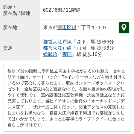
部屋 /
602 / 6階 / 11階建
所在階 / 階建
所在地
東京都
墨田区
緑
１丁目１-１０
都営大江戸線
「
森下
」駅 徒歩6分
交通
都営大江戸線
「
両国
」駅 徒歩6分
総武線
「
両国
」駅 徒歩10分
徒歩10分の距離に墨田区立両国中学校があるのも魅力。セキュ
リティ面は、オートロック・TVインターホンなどを備え付けて
いるので安心して暮らせます。収納はシューズボックス・クロ
ゼット・全居室収納など豊富なので、衣類や履き物の整理がし
やすく便利です。室内設備は浴室乾燥機・洗面所独立など大変
充実しております。当社イチオシの物件の「オーキッドレジデ
ンス森下」。ぜひ一度ご覧ください。交通アクセスの充実した
住まいをお求めなら、都営大江戸線森下周辺でお部屋探しをし
てはいかがでしょう。きっとお客様のライフスタイルに合った
暮らしが可能です。