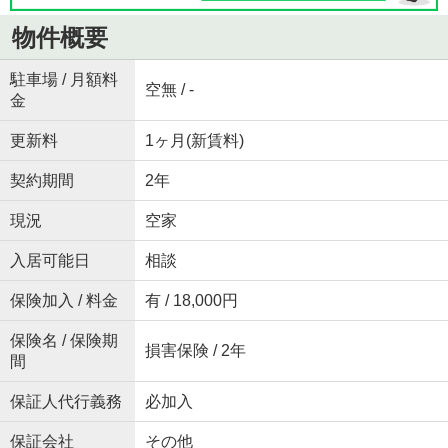
物件概要
駐車場 / 月額料
空無 / -
金
更新料
1ヶ月(新賃料)
契約期間
2年
現況
空家
入居可能日
相談
保険加入 / 料金
有 / 18,000円
保険名 / 保険期
損害保険 / 2年
間
保証人代行義務
必加入
保証会社
その他