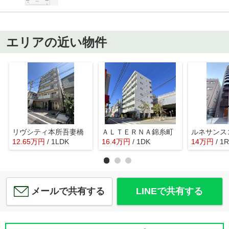
エリアの近い物件
リヴシティ本所吾妻橋
ＡＬＴＥＲＮＡ錦糸町
12.65
万
円
/ 1LDK
16.4
万
円
/ 1DK
14
万
円
/ 1R
メールで共有する
LINEで共有する