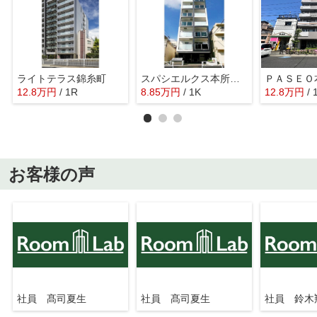
ライトテラス錦糸町
スパシエルクス本所吾妻橋
ＰＡＳＥＯ
12.8
万
円
/ 1R
8.85
万
円
/ 1K
12.8
万
円
/ 
お客様の声
社員 髙司夏生
社員 髙司夏生
社員 鈴木