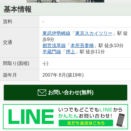
基本情報
賃料
-
東武伊勢崎線
「
東京スカイツリー
」駅 徒
歩9分
交通
都営浅草線
「
本所吾妻橋
」駅 徒歩10分
半蔵門線
「
押上
」駅 徒歩11分
間取り(面積)
-(-)
築年月
2007年 8月(築19年)
お問い合わせ(無料)