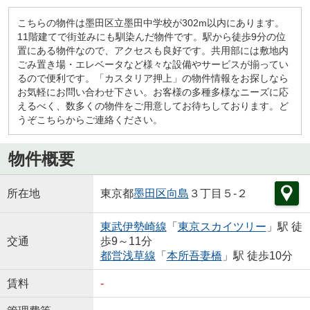
こちらの物件は墨田区立墨田中学校が302m以内にあります。
11階建てで街並みにも馴染んだ物件です。駅から徒歩9分の位
置にある物件なので、アクセスも良好です。共用部には敷地内
ごみ置き場・エレベータなど様々な設備やサービスが揃ってい
るので便利です。「カスタリア押上」の物件情報をお探しなら
お気軽にお問い合わせ下さい。お客様の多種多様なニーズに応
えるべく、数多くの物件をご用意してお待ちしております。ど
うぞこちらからご連絡ください。
物件概要
所在地
東京都
墨田区
向島
３丁目５-２
東武伊勢崎線
「
東京スカイツリー
」駅 徒
交通
歩9～11分
都営浅草線
「
本所吾妻橋
」駅 徒歩10分
賃料
-