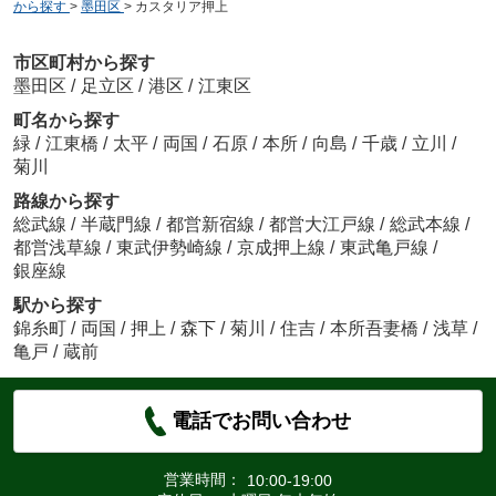
から探す
>
墨田区
>
カスタリア押上
市区町村から探す
墨田区
/
足立区
/
港区
/
江東区
町名から探す
緑
/
江東橋
/
太平
/
両国
/
石原
/
本所
/
向島
/
千歳
/
立川
/
菊川
路線から探す
総武線
/
半蔵門線
/
都営新宿線
/
都営大江戸線
/
総武本線
/
都営浅草線
/
東武伊勢崎線
/
京成押上線
/
東武亀戸線
/
銀座線
駅から探す
錦糸町
/
両国
/
押上
/
森下
/
菊川
/
住吉
/
本所吾妻橋
/
浅草
/
亀戸
/
蔵前
電話でお問い合わせ
営業時間：
10:00-19:00