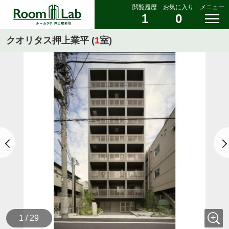
閲覧履歴
お気に入り
メニュー
1
0
クオリタス押上業平 (
1
室)
1 / 29