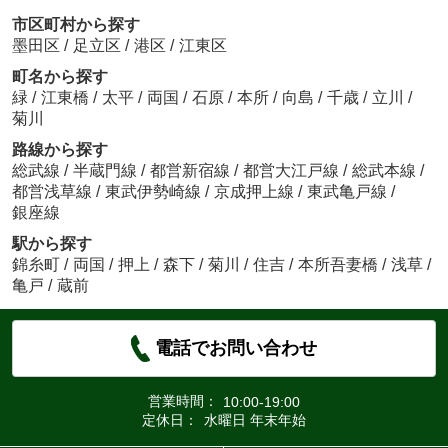
市区町村から探す
墨田区
/
足立区
/
港区
/
江東区
町名から探す
緑
/
江東橋
/
太平
/
両国
/
石原
/
本所
/
向島
/
千歳
/
立川
/
菊川
路線から探す
総武線
/
半蔵門線
/
都営新宿線
/
都営大江戸線
/
総武本線
/
都営浅草線
/
東武伊勢崎線
/
京成押上線
/
東武亀戸線
/
銀座線
駅から探す
錦糸町
/
両国
/
押上
/
森下
/
菊川
/
住吉
/
本所吾妻橋
/
浅草
/
亀戸
/
蔵前
電話でお問い合わせ
営業時間：
10:00-19:00
定休日：
水曜日 年末年始