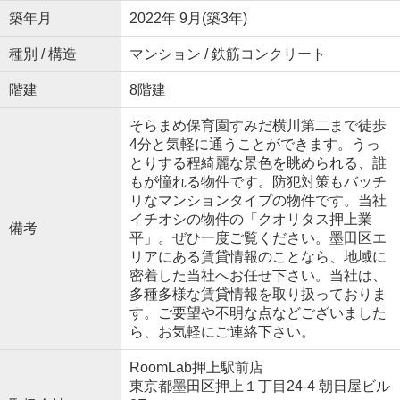
築年月
2022年 9月(築3年)
種別 / 構造
マンション / 鉄筋コンクリート
階建
8階建
そらまめ保育園すみだ横川第二まで徒歩
4分と気軽に通うことができます。うっ
とりする程綺麗な景色を眺められる、誰
もが憧れる物件です。防犯対策もバッチ
リなマンションタイプの物件です。当社
イチオシの物件の「クオリタス押上業
備考
平」。ぜひ一度ご覧ください。墨田区エ
リアにある賃貸情報のことなら、地域に
密着した当社へお任せ下さい。当社は、
多種多様な賃貸情報を取り扱っておりま
す。ご要望や不明な点などございました
ら、お気軽にご連絡下さい。
RoomLab押上駅前店
東京都墨田区押上１丁目24-4 朝日屋ビル