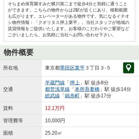
そらまめ保育園すみだ横川第二まで徒歩4分と気軽に通うこと
ができます。こちらの物件からは2駅が近くにあり、移動範囲
も広がります。エレベーターがある物件です。気になるイチオ
シ物件情報：「クオリタス押上業平」。当社スタッフが地域の
賃貸情報をご提供いたします。お客様のこだわりやご要望など
ございましたら、お気軽に当社へお問い合わせ下さい。
物件概要
所在地
東京都
墨田区
業平
３丁目３-５
半蔵門線
「
押上
」駅 徒歩8分
交通
都営浅草線
「
本所吾妻橋
」駅 徒歩14分
総武線
「
錦糸町
」駅 徒歩17分
賃料
12.1万円
管理費等
10,000円
面積
25.20㎡