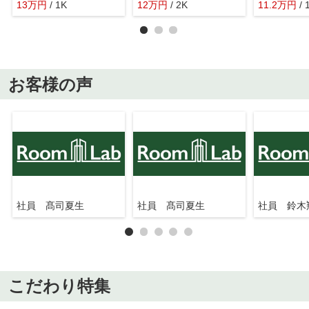
13
万
円
/ 1K
12
万
円
/ 2K
11.2
万
円
/
お客様の声
社員 髙司夏生
社員 髙司夏生
社員 鈴木
こだわり特集