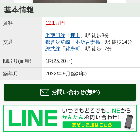
基本情報
賃料
12.1万円
半蔵門線
「
押上
」駅 徒歩8分
交通
都営浅草線
「
本所吾妻橋
」駅 徒歩14分
総武線
「
錦糸町
」駅 徒歩17分
間取り(面積)
1R(25.20㎡)
築年月
2022年 9月(築3年)
お問い合わせ(無料)