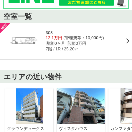
空室一覧
603
12.1万円
(管理費等：10,000円)
0ヶ月
0万円
敷金
礼金
7階
25.20㎡
1R
エリアの近い物件
グラウンデュークス本所
ヴィスタハウス
カンファタ