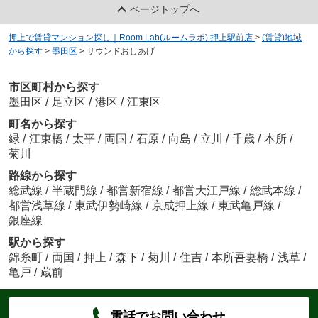
ページトップへ
押上で賃貸マンション探し｜Room Lab(ルームラボ) 押上駅前店
>
(賃貸)地域
から探す
>
墨田区
>
サウンドおしあげ
市区町村から探す
墨田区
/
足立区
/
港区
/
江東区
町名から探す
緑
/
江東橋
/
太平
/
両国
/
石原
/
向島
/
立川
/
千歳
/
本所
/
菊川
路線から探す
総武線
/
半蔵門線
/
都営新宿線
/
都営大江戸線
/
総武本線
/
都営浅草線
/
東武伊勢崎線
/
京成押上線
/
東武亀戸線
/
銀座線
駅から探す
錦糸町
/
両国
/
押上
/
森下
/
菊川
/
住吉
/
本所吾妻橋
/
浅草
/
亀戸
/
蔵前
電話でお問い合わせ