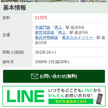
基本情報
賃料
11万円
半蔵門線
「
押上
」駅 徒歩5分
都営浅草線
「
押上
」駅 徒歩5分
交通
東武伊勢崎線
「
東京スカイツリー
」駅 徒
歩12分
間取り(面積)
1K(26.16㎡)
築年月
2006年 2月(築20年)
お問い合わせ(無料)