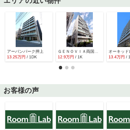
エリアの近い物件
アーバンパーク押上
ＧＥＮＯＶＩＡ両国Ⅵ ｇｒｅｅｎ ｖｅｉｌ
13.25
万
円
/ 1DK
12.9
万
円
/ 1K
13.4
万
円
/ 
お客様の声