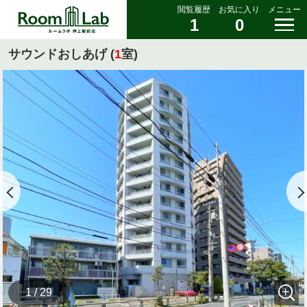
閲覧履歴
お気に入り
メニュー
1
0
サウンドおしあげ (
1
室)
1 / 29