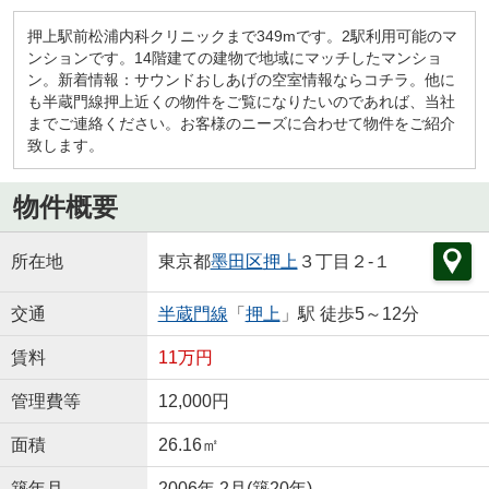
押上駅前松浦内科クリニックまで349mです。2駅利用可能のマ
ンションです。14階建ての建物で地域にマッチしたマンショ
ン。新着情報：サウンドおしあげの空室情報ならコチラ。他に
も半蔵門線押上近くの物件をご覧になりたいのであれば、当社
までご連絡ください。お客様のニーズに合わせて物件をご紹介
致します。
物件概要
所在地
東京都
墨田区
押上
３丁目２-１
交通
半蔵門線
「
押上
」駅 徒歩5～12分
賃料
11万円
管理費等
12,000円
面積
26.16㎡
築年月
2006年 2月(築20年)