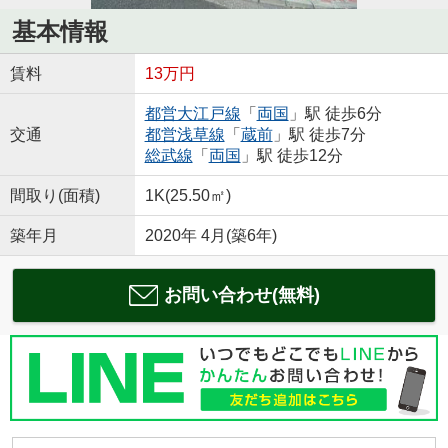
基本情報
賃料
13万円
都営大江戸線
「
両国
」駅 徒歩6分
交通
都営浅草線
「
蔵前
」駅 徒歩7分
総武線
「
両国
」駅 徒歩12分
間取り(面積)
1K(25.50㎡)
築年月
2020年 4月(築6年)
お問い合わせ(無料)