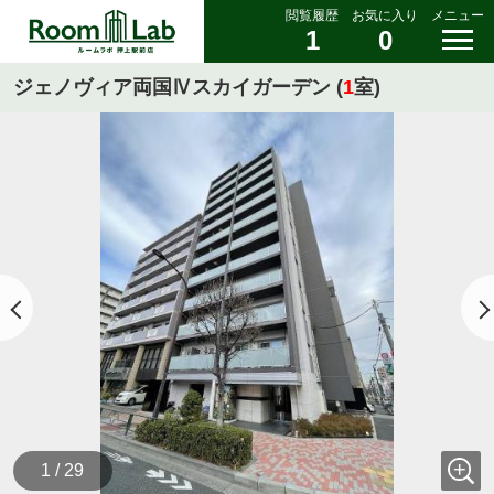
閲覧履歴
お気に入り
メニュー
1
0
ジェノヴィア両国Ⅳスカイガーデン (
1
室)
1 / 29