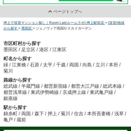
ページトップへ
押上で賃貸マンション探し｜Room Lab(ルームラボ) 押上駅前店
>
(賃貸)地域
から探す
>
墨田区
>
ジェノヴィア両国Ⅳスカイガーデン
市区町村から探す
墨田区
/
足立区
/
港区
/
江東区
町名から探す
緑
/
江東橋
/
石原
/
太平
/
千歳
/
両国
/
向島
/
立川
/
本所
/
菊川
路線から探す
総武線
/
半蔵門線
/
都営新宿線
/
都営大江戸線
/
総武本線
/
都営浅草線
/
東武伊勢崎線
/
京成押上線
/
東武亀戸線
/
銀座線
駅から探す
錦糸町
/
両国
/
森下
/
押上
/
菊川
/
住吉
/
本所吾妻橋
/
浅草
/
亀戸
/
蔵前