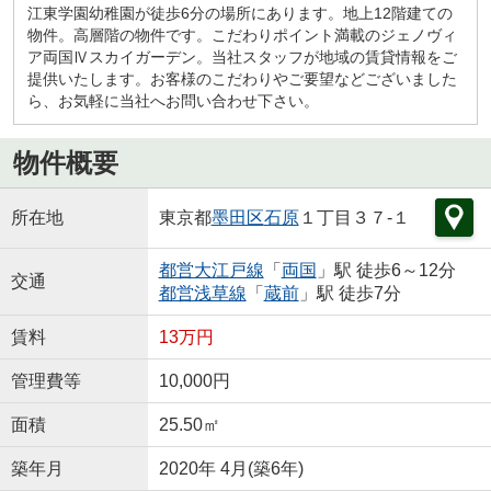
江東学園幼稚園が徒歩6分の場所にあります。地上12階建ての
物件。高層階の物件です。こだわりポイント満載のジェノヴィ
ア両国Ⅳスカイガーデン。当社スタッフが地域の賃貸情報をご
提供いたします。お客様のこだわりやご要望などございました
ら、お気軽に当社へお問い合わせ下さい。
物件概要
所在地
東京都
墨田区
石原
１丁目３７-１
都営大江戸線
「
両国
」駅 徒歩6～12分
交通
都営浅草線
「
蔵前
」駅 徒歩7分
賃料
13万円
管理費等
10,000円
面積
25.50㎡
築年月
2020年 4月(築6年)