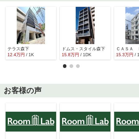
テラス森下
ドムス・スタイル森下
12.4
万
円
/ 1K
15.8
万
円
/ 1DK
15.3
万
円
/
お客様の声