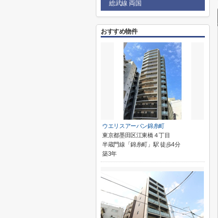
総武線 両国
おすすめ物件
ウエリスアーバン錦糸町
東京都墨田区江東橋４丁目
半蔵門線「錦糸町」駅 徒歩4分
築3年