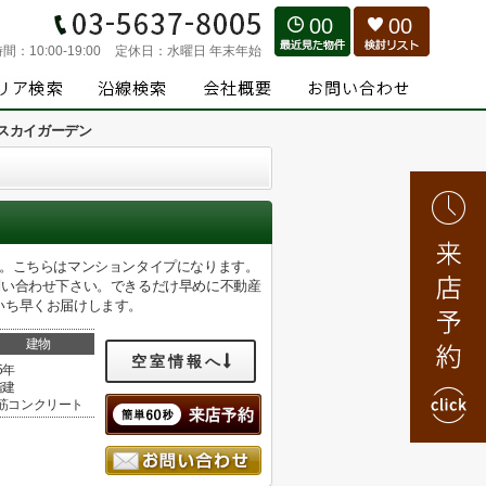
00
00
時間：
10:00-19:00
定休日：
水曜日 年末年始
スカイガーデン
す。こちらはマンションタイプになります。
問い合わせ下さい。できるだけ早めに不動産
いち早くお届けします。
建物
空室情報へ
5年
階建
筋コンクリート