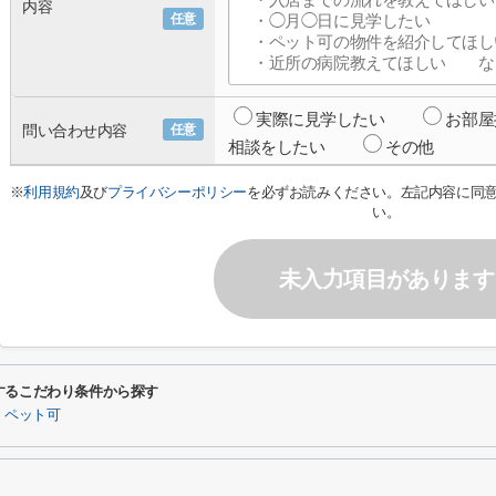
内容
任意
実際に見学したい
お部屋
問い合わせ内容
任意
相談をしたい
その他
※
利用規約
及び
プライバシーポリシー
を必ずお読みください。左記内容に同
い。
未入力項目があります
するこだわり条件から探す
】ペット可