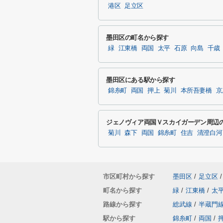
港区
足立区
墨田区の町名から探す
緑
江東橋
両国
太平
石原
向島
千歳
墨田区にある駅から探す
錦糸町
両国
押上
菊川
本所吾妻橋
京
ジェノヴィア両国Ｖスカイガーデン周辺
菊川
森下
両国
錦糸町
住吉
清澄白河
市区町村から探す
墨田区
/
足立区
/
町名から探す
緑
/
江東橋
/
太
路線から探す
総武線
/
半蔵門
駅から探す
錦糸町
/
両国
/