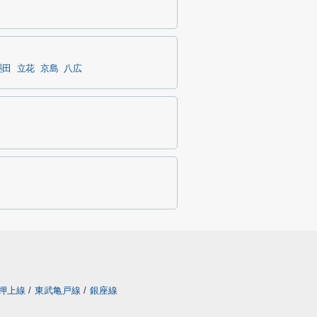
墨田
立花
京島
八広
押上線
/
東武亀戸線
/
銀座線