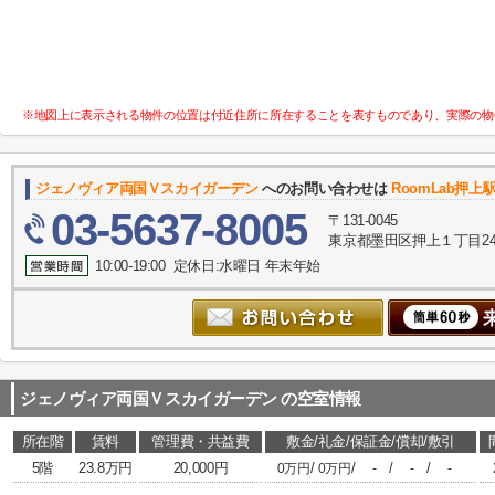
※地図上に表示される物件の位置は付近住所に所在することを表すものであり、実際の物
ジェノヴィア両国Ｖスカイガーデン
へのお問い合わせは
RoomLab押上
03-5637-8005
〒131-0045
東京都墨田区押上１丁目24-
10:00-19:00 定休日:水曜日 年末年始
ジェノヴィア両国Ｖスカイガーデン
の空室情報
所在階
賃料
管理費・共益費
敷金/礼金/保証金/償却/敷引
5階
23.8万円
20,000円
/
/
/
/
0万円
0万円
-
-
-