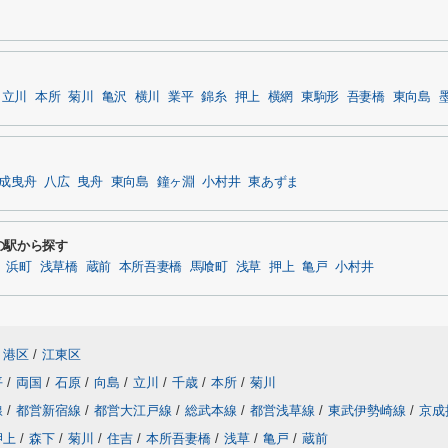
立川
本所
菊川
亀沢
横川
業平
錦糸
押上
横網
東駒形
吾妻橋
東向島
成曳舟
八広
曳舟
東向島
鐘ヶ淵
小村井
東あずま
の駅から探す
浜町
浅草橋
蔵前
本所吾妻橋
馬喰町
浅草
押上
亀戸
小村井
港区
/
江東区
平
/
両国
/
石原
/
向島
/
立川
/
千歳
/
本所
/
菊川
線
/
都営新宿線
/
都営大江戸線
/
総武本線
/
都営浅草線
/
東武伊勢崎線
/
京成
押上
/
森下
/
菊川
/
住吉
/
本所吾妻橋
/
浅草
/
亀戸
/
蔵前