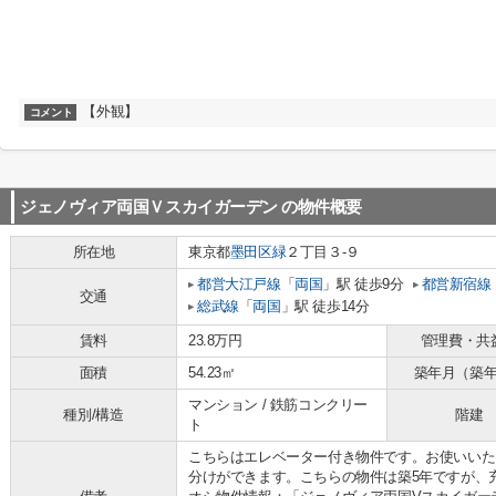
【外観】
コメント
ジェノヴィア両国Ｖスカイガーデン
の物件概要
所在地
東京都
墨田区
緑
２丁目３-９
都営大江戸線
「
両国
」駅 徒歩9分
都営新宿線
交通
総武線
「
両国
」駅 徒歩14分
賃料
23.8万円
管理費・共
面積
54.23㎡
築年月（築
マンション / 鉄筋コンクリー
種別/構造
階建
ト
こちらはエレベーター付き物件です。お使いいた
分けができます。こちらの物件は築5年ですが、