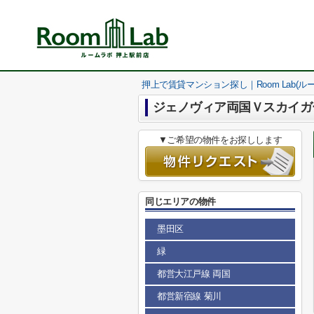
押上で賃貸マンション探し｜Room Lab(ル
ジェノヴィア両国Ｖスカイガ
▼ご希望の物件をお探しします
同じエリアの物件
墨田区
緑
都営大江戸線 両国
都営新宿線 菊川