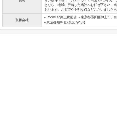
備考
オシ物件情報：「ジェノヴィア両国Vスカイガー
となら、地域に密着した当社へお任せ下さい。当
おります。ご要望や不明な点などございましたら
RoomLab押上駅前店
東京都墨田区押上１丁目24
取扱会社
東京都知事 (1) 第107945号