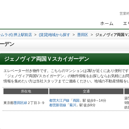
営業
ームラボ) 押上駅前店
>
(賃貸)地域から探す
>
墨田区
>
ジェノヴィア両国Ｖ
ーデン
ジェノヴィア両国Ｖスカイガーデン
エレベーター付き物件です。こちらのマンションは2駅が近くにあり便利で
「ジェノヴィア両国Vスカイガーデン」の物件情報をお探しならお気軽にお
情報を集めたい方は当社スタッフまでご連絡ください。地域の不動産情報を
所在地
交通
築
都営大江戸線
「
両国
」駅 徒歩9～14分
東京都
墨田区
緑
２丁目３-９
9
都営新宿線
「
菊川
」駅 徒歩9分
鉄