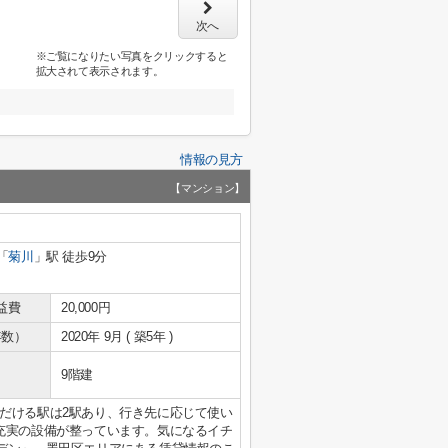
次へ
※ご覧になりたい写真をクリックすると
拡大されて表示されます。
情報の見方
【マンション】
「
菊川
」駅 徒歩9分
益費
20,000円
年数）
2020年 9月 ( 築5年 )
9階建
だける駅は2駅あり、行き先に応じて使い
充実の設備が整っています。気になるイチ