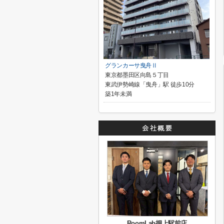
グランカーサ曳舟Ⅱ
東京都墨田区向島５丁目
東武伊勢崎線「曳舟」駅 徒歩10分
築1年未満
RoomLab押上駅前店