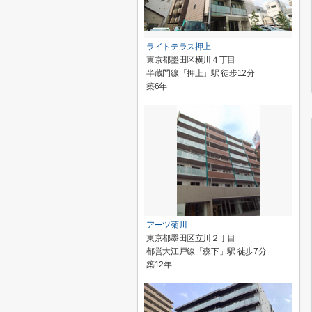
ライトテラス押上
東京都墨田区横川４丁目
半蔵門線「押上」駅 徒歩12分
築6年
アーツ菊川
東京都墨田区立川２丁目
都営大江戸線「森下」駅 徒歩7分
築12年