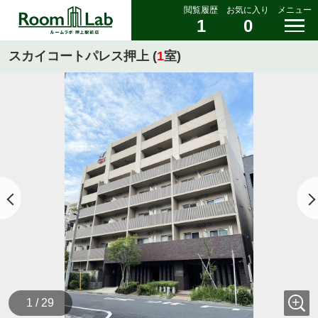
閲覧履歴
お気に入り
メニュー
1
0
スカイコートパレス押上 (
1
室)
1 / 29