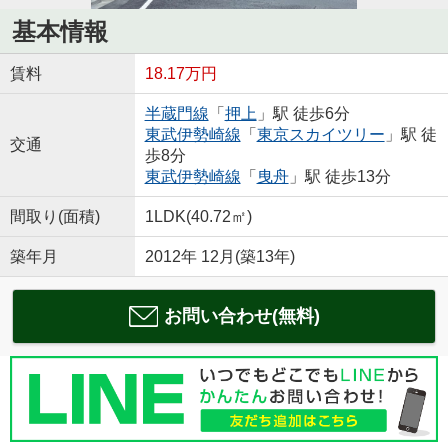
基本情報
賃料
18.17万円
半蔵門線
「
押上
」駅 徒歩6分
東武伊勢崎線
「
東京スカイツリー
」駅 徒
交通
歩8分
東武伊勢崎線
「
曳舟
」駅 徒歩13分
間取り(面積)
1LDK(40.72㎡)
築年月
2012年 12月(築13年)
お問い合わせ(無料)