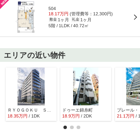
504
18.17万円
(管理費等：12,300円)
1ヶ月
1ヶ月
敷金
礼金
5階
40.72㎡
1LDK
エリアの近い物件
ＲＹＯＧＯＫＵ ＳＴＡＴＩＯＮ ＲＥＳＩＤＥＮＣＥ
ドゥーエ錦糸町
18.35
万
円
/ 1DK
18.9
万
円
/ 2DK
21.1
万
円
/