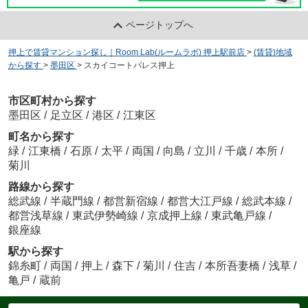
ページトップへ
押上で賃貸マンション探し｜Room Lab(ルームラボ) 押上駅前店
>
(賃貸)地域
から探す
>
墨田区
>
スカイコートパレス押上
市区町村から探す
墨田区
/
足立区
/
港区
/
江東区
町名から探す
緑
/
江東橋
/
石原
/
太平
/
両国
/
向島
/
立川
/
千歳
/
本所
/
菊川
路線から探す
総武線
/
半蔵門線
/
都営新宿線
/
都営大江戸線
/
総武本線
/
都営浅草線
/
東武伊勢崎線
/
京成押上線
/
東武亀戸線
/
銀座線
駅から探す
錦糸町
/
両国
/
押上
/
森下
/
菊川
/
住吉
/
本所吾妻橋
/
浅草
/
亀戸
/
蔵前