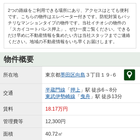
2つの路線をご利用できる場所にあり、アクセスはとても便利
です。こちらの物件はエレベーター付きです。防犯対策もバッ
チリなマンションタイプの物件です。当社イチオシの物件の
「スカイコートパレス押上」。ぜひ一度ご覧ください。できる
だけ早めに不動産情報を集めたい方は当社スタッフまでご連絡
ください。地域の不動産情報をいち早くお届けします。
物件概要
所在地
東京都
墨田区
向島
３丁目１９-６
半蔵門線
「
押上
」駅 徒歩6～8分
交通
東武伊勢崎線
「
曳舟
」駅 徒歩13分
賃料
18.17万円
管理費等
12,300円
面積
40.72㎡