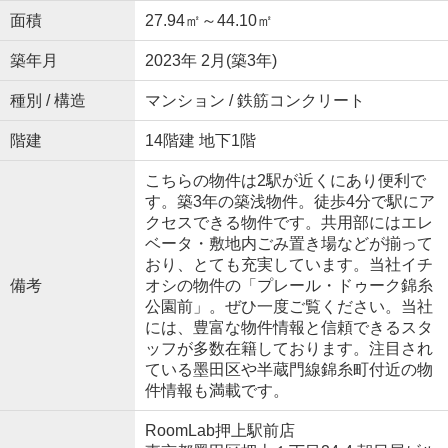
面積
27.94㎡～44.10㎡
築年月
2023年 2月(築3年)
種別 / 構造
マンション / 鉄筋コンクリート
階建
14階建 地下1階
こちらの物件は2駅が近くにあり便利で
す。築3年の築浅物件。徒歩4分で駅にア
クセスできる物件です。共用部にはエレ
ベータ・敷地内ごみ置き場などが揃って
おり、とても充実しています。当社イチ
備考
オシの物件の「プレール・ドゥーク錦糸
公園前」。ぜひ一度ご覧ください。当社
には、豊富な物件情報と信頼できるスタ
ッフが多数在籍しております。注目され
ている墨田区や半蔵門線錦糸町付近の物
件情報も満載です。
RoomLab押上駅前店