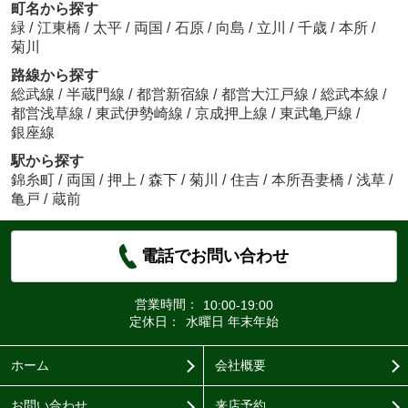
町名から探す
緑
/
江東橋
/
太平
/
両国
/
石原
/
向島
/
立川
/
千歳
/
本所
/
菊川
路線から探す
総武線
/
半蔵門線
/
都営新宿線
/
都営大江戸線
/
総武本線
/
都営浅草線
/
東武伊勢崎線
/
京成押上線
/
東武亀戸線
/
銀座線
駅から探す
錦糸町
/
両国
/
押上
/
森下
/
菊川
/
住吉
/
本所吾妻橋
/
浅草
/
亀戸
/
蔵前
電話でお問い合わせ
営業時間：
10:00-19:00
定休日：
水曜日 年末年始
ホーム
会社概要
お問い合わせ
来店予約