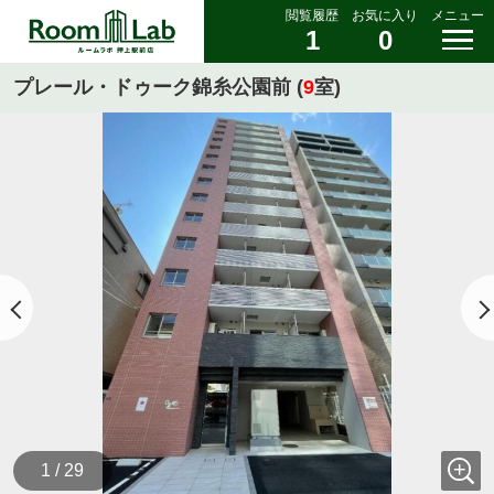
閲覧履歴
お気に入り
メニュー
1
0
プレール・ドゥーク錦糸公園前 (
9
室)
1 / 29