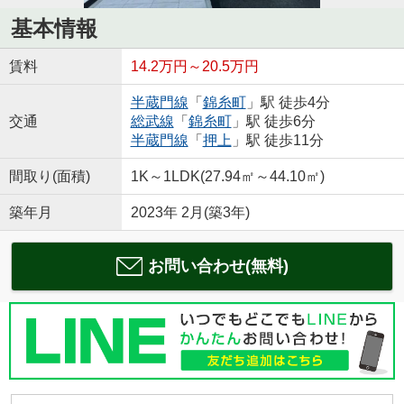
基本情報
賃料
14.2万円～20.5万円
半蔵門線
「
錦糸町
」駅 徒歩4分
交通
総武線
「
錦糸町
」駅 徒歩6分
半蔵門線
「
押上
」駅 徒歩11分
間取り(面積)
1K～1LDK(27.94㎡～44.10㎡)
築年月
2023年 2月(築3年)
お問い合わせ(無料)