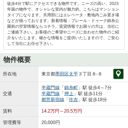
徒歩4分で駅にアクセスできる物件です。ニーズの高い、2023
年築の物件で、オシャレな室内が魅力的。こちらはマンション
タイプになります。共用部にはエレベータ・敷地内ごみ置き場
などが揃っております。新着情報：プレール・ドゥーク錦糸公
園前の空室情報ならコチラ。賃貸情報でお困りの方は、当社に
ご連絡下さい。お客様のご希望やニーズに合わせた物件のご紹
介をいたします。確かな情報をご提供いたしますので、ご安心
して当社にお任せ下さい。
物件概要
所在地
東京都
墨田区
太平
３丁目８-８
半蔵門線
「
錦糸町
」駅 徒歩4～7分
交通
半蔵門線
「
押上
」駅 徒歩11分
都営新宿線
「
住吉
」駅 徒歩18分
賃料
14.2万円～20.5万円
管理費等
20,000円