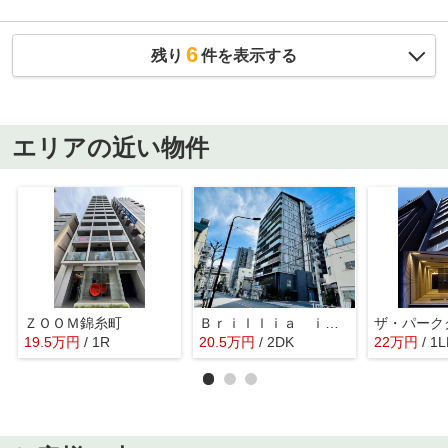
6
残り
件を表示する
エリアの近い物件
ＺＯＯＭ錦糸町
Ｂｒｉｌｌｉａ ｉｓｔ 両国
19.5
万
円
/ 1R
20.5
万
円
/ 2DK
22
万
円
/ 1