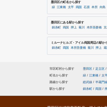
墨田区の町名から探す
緑
江東橋
太平
両国
石原
本所
向島
墨田区にある駅から探す
錦糸町
両国
押上
菊川
本所吾妻橋
京
ミルーナヒルズ・アイル両国周辺の駅か
錦糸町
両国
本所吾妻橋
菊川
押上
蔵
市区町村から探す
墨田区
/
足立区
/
町名から探す
緑
/
江東橋
/
太
路線から探す
総武線
/
半蔵門
駅から探す
錦糸町
/
両国
/