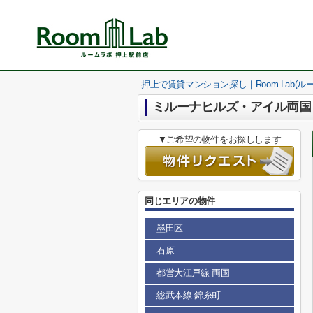
押上で賃貸マンション探し｜Room Lab(ル
ミルーナヒルズ・アイル両国
▼ご希望の物件をお探しします
同じエリアの物件
墨田区
石原
都営大江戸線 両国
総武本線 錦糸町