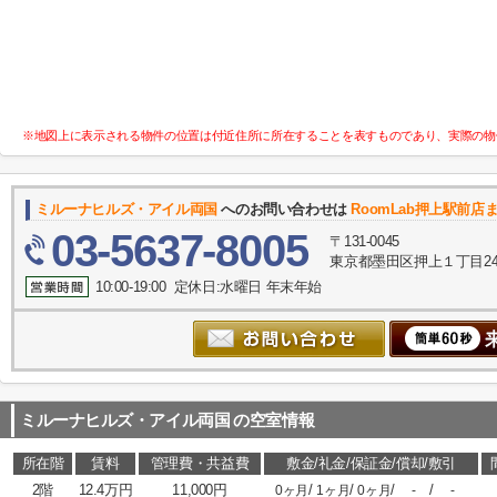
※地図上に表示される物件の位置は付近住所に所在することを表すものであり、実際の物
ミルーナヒルズ・アイル両国
へのお問い合わせは
RoomLab押上駅前店
03-5637-8005
〒131-0045
東京都墨田区押上１丁目24-
10:00-19:00 定休日:水曜日 年末年始
ミルーナヒルズ・アイル両国
の空室情報
所在階
賃料
管理費・共益費
敷金/礼金/保証金/償却/敷引
2階
12.4万円
11,000円
/
/
/
/
0ヶ月
1ヶ月
0ヶ月
-
-