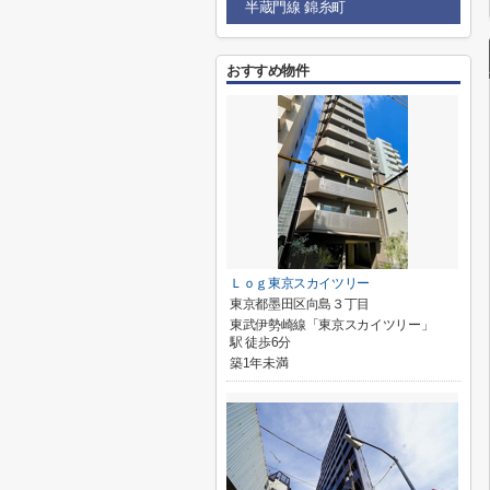
半蔵門線 錦糸町
おすすめ物件
Ｌｏｇ東京スカイツリー
東京都墨田区向島３丁目
東武伊勢崎線「東京スカイツリー」
駅 徒歩6分
築1年未満