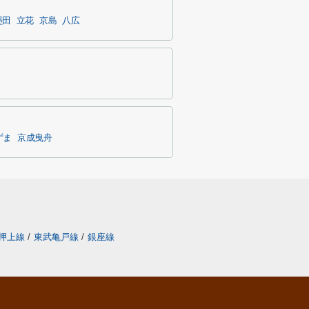
墨田
立花
京島
八広
ずま
京成曳舟
押上線
/
東武亀戸線
/
銀座線