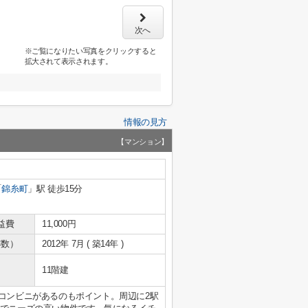
次へ
※ご覧になりたい写真をクリックすると
拡大されて表示されます。
情報の見方
【マンション】
「
錦糸町
」駅 徒歩15分
益費
11,000円
年数）
2012年 7月 ( 築14年 )
11階建
にコンビニがあるのもポイント。周辺に2駅