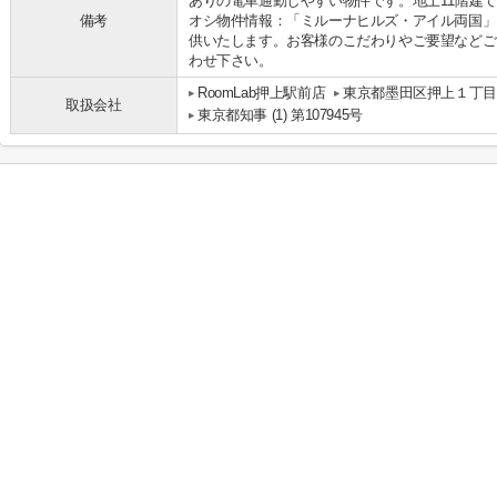
ありの電車通勤しやすい物件です。地上11階建
備考
オシ物件情報：「ミルーナヒルズ・アイル両国」
供いたします。お客様のこだわりやご要望などご
わせ下さい。
RoomLab押上駅前店
東京都墨田区押上１丁目24
取扱会社
東京都知事 (1) 第107945号