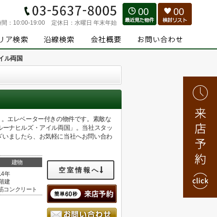
00
00
時間：
10:00-19:00
定休日：
水曜日 年末年始
イル両国
ト。エレベーター付きの物件です。素敵な
ルーナヒルズ・アイル両国」。当社スタッ
ざいましたら、お気軽に当社へお問い合わ
建物
空室情報へ
14年
1階建
筋コンクリート