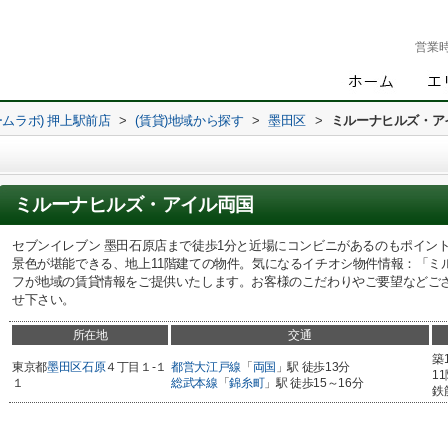
営業
ームラボ) 押上駅前店
>
(賃貸)地域から探す
>
墨田区
>
ミルーナヒルズ・ア
ミルーナヒルズ・アイル両国
セブンイレブン 墨田石原店まで徒歩1分と近場にコンビニがあるのもポイン
景色が堪能できる、地上11階建ての物件。気になるイチオシ物件情報：「ミ
フが地域の賃貸情報をご提供いたします。お客様のこだわりやご要望などご
せ下さい。
所在地
交通
築
東京都
墨田区
石原
４丁目１-１
都営大江戸線
「
両国
」駅 徒歩13分
1
１
総武本線
「
錦糸町
」駅 徒歩15～16分
鉄