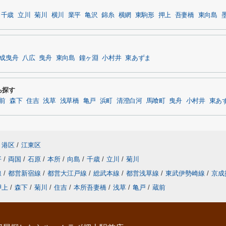
千歳
立川
菊川
横川
業平
亀沢
錦糸
横網
東駒形
押上
吾妻橋
東向島
成曳舟
八広
曳舟
東向島
鐘ヶ淵
小村井
東あずま
ら探す
前
森下
住吉
浅草
浅草橋
亀戸
浜町
清澄白河
馬喰町
曳舟
小村井
東あ
港区
/
江東区
平
/
両国
/
石原
/
本所
/
向島
/
千歳
/
立川
/
菊川
線
/
都営新宿線
/
都営大江戸線
/
総武本線
/
都営浅草線
/
東武伊勢崎線
/
京成
押上
/
森下
/
菊川
/
住吉
/
本所吾妻橋
/
浅草
/
亀戸
/
蔵前