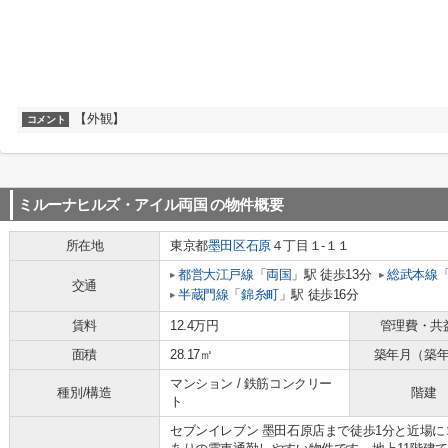
【外観】
コメント
ミルーナヒルズ・アイル両国
の物件概要
所在地
東京都
墨田区
石原
４丁目１-１１
都営大江戸線
「
両国
」駅 徒歩13分
総武本線
交通
半蔵門線
「
錦糸町
」駅 徒歩16分
賃料
12.4万円
管理費・共
面積
28.17㎡
築年月（築
マンション / 鉄筋コンクリー
種別/構造
階建
ト
セブンイレブン 墨田石原店まで徒歩1分と近場