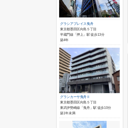
グラシアプレイス曳舟
東京都墨田区向島５丁目
半蔵門線「押上」駅 徒歩13分
築4年
グランカーサ曳舟Ⅱ
東京都墨田区向島５丁目
東武伊勢崎線「曳舟」駅 徒歩10分
築1年未満