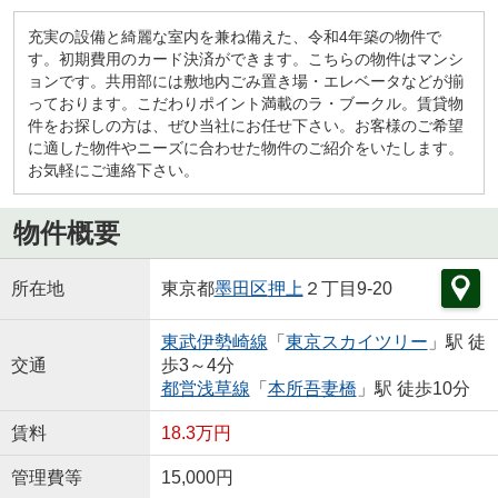
充実の設備と綺麗な室内を兼ね備えた、令和4年築の物件で
す。初期費用のカード決済ができます。こちらの物件はマンシ
ョンです。共用部には敷地内ごみ置き場・エレベータなどが揃
っております。こだわりポイント満載のラ・ブークル。賃貸物
件をお探しの方は、ぜひ当社にお任せ下さい。お客様のご希望
に適した物件やニーズに合わせた物件のご紹介をいたします。
お気軽にご連絡下さい。
物件概要
所在地
東京都
墨田区
押上
２丁目9-20
東武伊勢崎線
「
東京スカイツリー
」駅 徒
交通
歩3～4分
都営浅草線
「
本所吾妻橋
」駅 徒歩10分
賃料
18.3万円
管理費等
15,000円