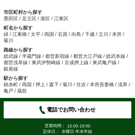
市区町村から探す
墨田区
/
足立区
/
港区
/
江東区
町名から探す
緑
/
江東橋
/
太平
/
両国
/
石原
/
向島
/
千歳
/
立川
/
本所
/
菊川
路線から探す
総武線
/
半蔵門線
/
都営新宿線
/
都営大江戸線
/
総武本線
/
都営浅草線
/
東武伊勢崎線
/
京成押上線
/
東武亀戸線
/
銀座線
駅から探す
錦糸町
/
両国
/
押上
/
森下
/
菊川
/
住吉
/
本所吾妻橋
/
浅草
/
亀戸
/
蔵前
電話でお問い合わせ
営業時間：
10:00-19:00
定休日：
水曜日 年末年始