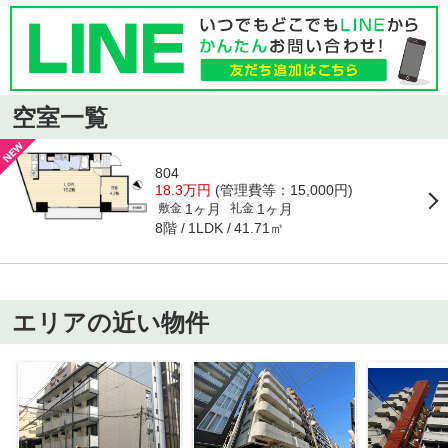
空室一覧
804
18.3万円
(管理費等：15,000円)
1ヶ月
1ヶ月
敷金
礼金
8階
41.71㎡
1LDK
エリアの近い物件