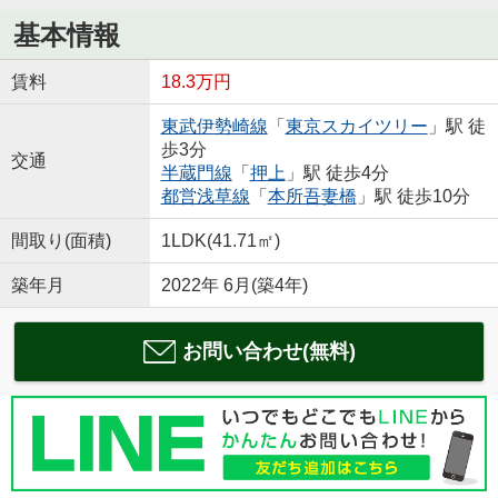
基本情報
賃料
18.3万円
東武伊勢崎線
「
東京スカイツリー
」駅 徒
歩3分
交通
半蔵門線
「
押上
」駅 徒歩4分
都営浅草線
「
本所吾妻橋
」駅 徒歩10分
間取り(面積)
1LDK(41.71㎡)
築年月
2022年 6月(築4年)
お問い合わせ(無料)