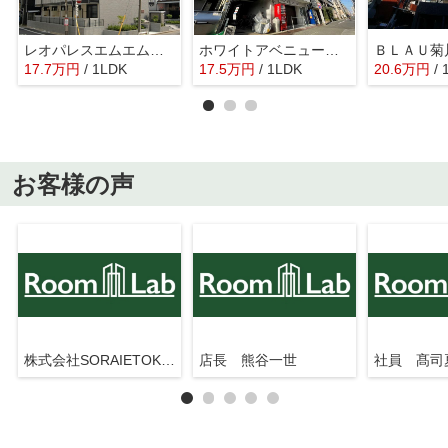
レオパレスエムエムワン
ホワイトアベニュー古谷
ＢＬＡＵ菊
17.7
万
円
/ 1LDK
17.5
万
円
/ 1LDK
20.6
万
円
/
お客様の声
株式会社SORAIETOKYO押上駅前店
店長 熊谷一世
社員 髙司