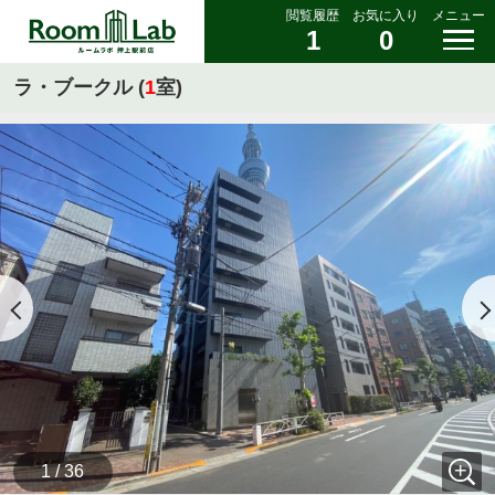
閲覧履歴
お気に入り
メニュー
1
0
ラ・ブークル (
1
室)
1 / 36