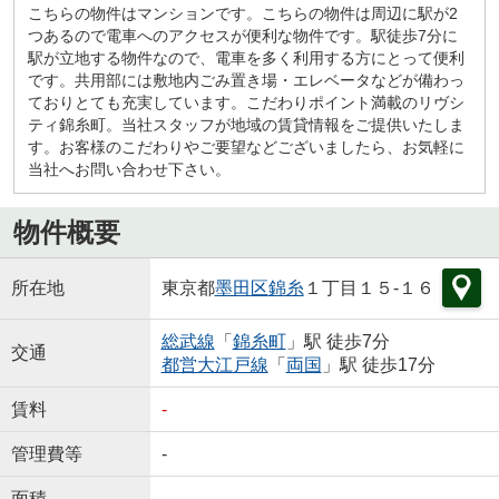
こちらの物件はマンションです。こちらの物件は周辺に駅が2
つあるので電車へのアクセスが便利な物件です。駅徒歩7分に
駅が立地する物件なので、電車を多く利用する方にとって便利
です。共用部には敷地内ごみ置き場・エレベータなどが備わっ
ておりとても充実しています。こだわりポイント満載のリヴシ
ティ錦糸町。当社スタッフが地域の賃貸情報をご提供いたしま
す。お客様のこだわりやご要望などございましたら、お気軽に
当社へお問い合わせ下さい。
物件概要
所在地
東京都
墨田区
錦糸
１丁目１５-１６
総武線
「
錦糸町
」駅 徒歩7分
交通
都営大江戸線
「
両国
」駅 徒歩17分
賃料
-
管理費等
-
面積
-