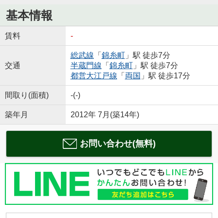
基本情報
賃料
-
総武線
「
錦糸町
」駅 徒歩7分
交通
半蔵門線
「
錦糸町
」駅 徒歩7分
都営大江戸線
「
両国
」駅 徒歩17分
間取り(面積)
-(-)
築年月
2012年 7月(築14年)
お問い合わせ(無料)