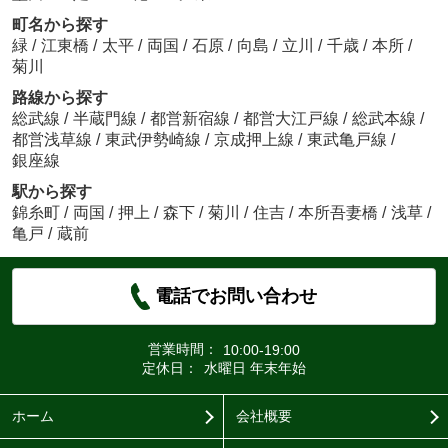
町名から探す
緑
/
江東橋
/
太平
/
両国
/
石原
/
向島
/
立川
/
千歳
/
本所
/
菊川
路線から探す
総武線
/
半蔵門線
/
都営新宿線
/
都営大江戸線
/
総武本線
/
都営浅草線
/
東武伊勢崎線
/
京成押上線
/
東武亀戸線
/
銀座線
駅から探す
錦糸町
/
両国
/
押上
/
森下
/
菊川
/
住吉
/
本所吾妻橋
/
浅草
/
亀戸
/
蔵前
電話でお問い合わせ
営業時間：
10:00-19:00
定休日：
水曜日 年末年始
ホーム
会社概要