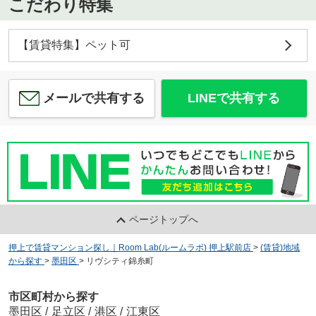
こだわり特集
【賃貸特集】ペット可
メールで共有する
LINEで共有する
ページトップへ
押上で賃貸マンション探し｜Room Lab(ルームラボ) 押上駅前店
>
(賃貸)地域
から探す
>
墨田区
>
リヴシティ錦糸町
市区町村から探す
墨田区
/
足立区
/
港区
/
江東区