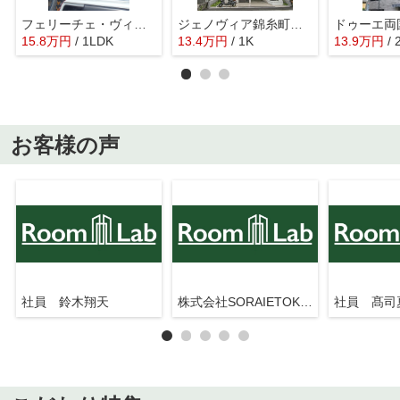
フェリーチェ・ヴィータ
ジェノヴィア錦糸町スカイガーデン
ドゥーエ両
15.8
万
円
/ 1LDK
13.4
万
円
/ 1K
13.9
万
円
/ 
お客様の声
社員 鈴木翔天
株式会社SORAIETOKYO押上駅前店
社員 髙司