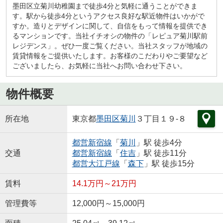
墨田区立菊川幼稚園まで徒歩4分と気軽に通うことができま
す。駅から徒歩4分というアクセス良好な駅近物件はいかがで
すか。造りとデザインに関して、自信をもって情報を提供でき
るマンションです。当社イチオシの物件の「レピュア菊川駅前
レジデンス」。ぜひ一度ご覧ください。当社スタッフが地域の
賃貸情報をご提供いたします。お客様のこだわりやご要望など
ございましたら、お気軽に当社へお問い合わせ下さい。
物件概要
所在地
東京都
墨田区
菊川
３丁目１９-８
都営新宿線
「
菊川
」駅 徒歩4分
交通
都営新宿線
「
住吉
」駅 徒歩11分
都営大江戸線
「
森下
」駅 徒歩15分
賃料
14.1万円～21万円
管理費等
12,000円～15,000円