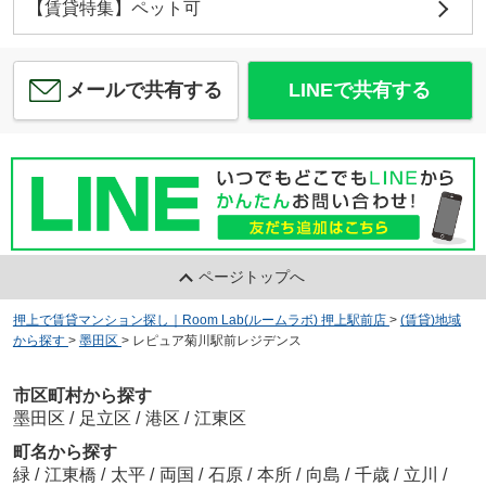
【賃貸特集】ペット可
メールで共有する
LINEで共有する
ページトップへ
押上で賃貸マンション探し｜Room Lab(ルームラボ) 押上駅前店
>
(賃貸)地域
から探す
>
墨田区
>
レピュア菊川駅前レジデンス
市区町村から探す
墨田区
/
足立区
/
港区
/
江東区
町名から探す
緑
/
江東橋
/
太平
/
両国
/
石原
/
本所
/
向島
/
千歳
/
立川
/