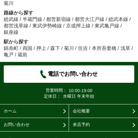
菊川
路線から探す
総武線
/
半蔵門線
/
都営新宿線
/
都営大江戸線
/
総武本線
/
都営浅草線
/
東武伊勢崎線
/
京成押上線
/
東武亀戸線
/
銀座線
駅から探す
錦糸町
/
両国
/
押上
/
森下
/
菊川
/
住吉
/
本所吾妻橋
/
浅草
/
亀戸
/
蔵前
電話でお問い合わせ
営業時間：
10:00-19:00
定休日：
水曜日 年末年始
ホーム
会社概要
お問い合わせ
来店予約