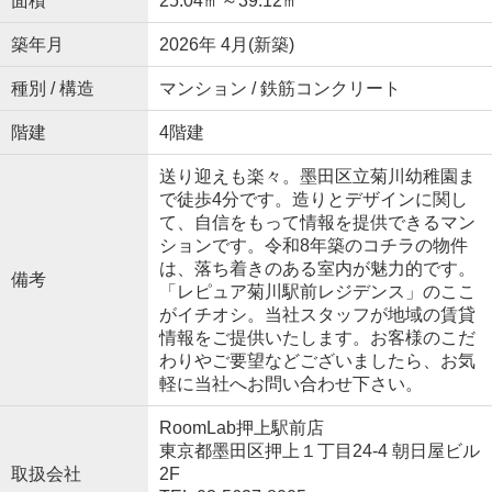
面積
25.04㎡～39.12㎡
築年月
2026年 4月(新築)
種別 / 構造
マンション / 鉄筋コンクリート
階建
4階建
送り迎えも楽々。墨田区立菊川幼稚園ま
で徒歩4分です。造りとデザインに関し
て、自信をもって情報を提供できるマン
ションです。令和8年築のコチラの物件
は、落ち着きのある室内が魅力的です。
備考
「レピュア菊川駅前レジデンス」のここ
がイチオシ。当社スタッフが地域の賃貸
情報をご提供いたします。お客様のこだ
わりやご要望などございましたら、お気
軽に当社へお問い合わせ下さい。
RoomLab押上駅前店
東京都墨田区押上１丁目24-4 朝日屋ビル
取扱会社
2F