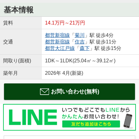
基本情報
賃料
14.1万円～21万円
都営新宿線
「
菊川
」駅 徒歩4分
交通
都営新宿線
「
住吉
」駅 徒歩11分
都営大江戸線
「
森下
」駅 徒歩15分
間取り(面積)
1DK～1LDK(25.04㎡～39.12㎡)
築年月
2026年 4月(新築)
お問い合わせ(無料)