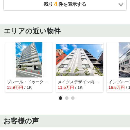
4
残り
件を表示する
エリアの近い物件
プレール・ドゥーク両国Ⅳ
メイクスデザイン両国ノース
インプルー
13.9
万
円
/ 1K
11.5
万
円
/ 1K
16.5
万
円
/ 
お客様の声