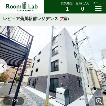
閲覧履歴
お気に入り
メニュー
1
0
レピュア菊川駅前レジデンス (
7
室)
1 / 29