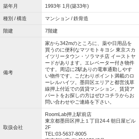
築年月
1993年 1月(築33年)
種別 / 構造
マンション / 鉄骨造
階建
7階建
家から342mのところに、薬や日用品を
買うのに便利なマツモトキヨシ 東京スカ
イツリータウン・ソラマチ店 イーストヤ
ードがあります。エレベーター付き物件
です。周辺に2駅ありの電車通勤しやす
備考
い物件です。こだわりポイント満載のロ
ーレルハイツ。墨田区エリアと都営浅草
線押上付近での賃貸マンション、賃貸ア
パートをお探しの方はぜひコチラからお
問い合わせやご連絡を下さい。
RoomLab押上駅前店
東京都墨田区押上１丁目24-4 朝日屋ビル
取扱会社
2F
TEL:03-5637-8005