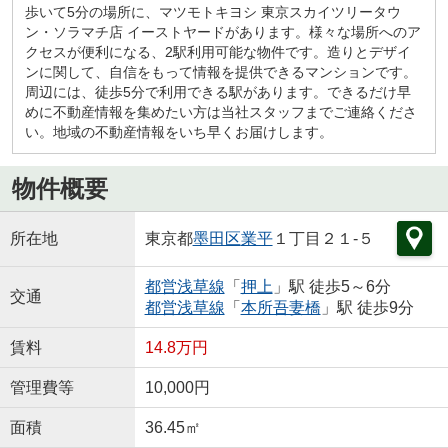
歩いて5分の場所に、マツモトキヨシ 東京スカイツリータウ
ン・ソラマチ店 イーストヤードがあります。様々な場所へのア
クセスが便利になる、2駅利用可能な物件です。造りとデザイ
ンに関して、自信をもって情報を提供できるマンションです。
周辺には、徒歩5分で利用できる駅があります。できるだけ早
めに不動産情報を集めたい方は当社スタッフまでご連絡くださ
い。地域の不動産情報をいち早くお届けします。
物件概要
所在地
東京都
墨田区
業平
１丁目２１-５
都営浅草線
「
押上
」駅 徒歩5～6分
交通
都営浅草線
「
本所吾妻橋
」駅 徒歩9分
賃料
14.8万円
管理費等
10,000円
面積
36.45㎡