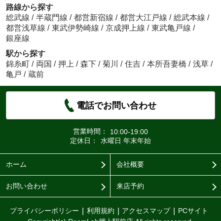
路線から探す
総武線
/
半蔵門線
/
都営新宿線
/
都営大江戸線
/
総武本線
/
都営浅草線
/
東武伊勢崎線
/
京成押上線
/
東武亀戸線
/
銀座線
駅から探す
錦糸町
/
両国
/
押上
/
森下
/
菊川
/
住吉
/
本所吾妻橋
/
浅草
/
亀戸
/
蔵前
電話でお問い合わせ
営業時間：
10:00-19:00
定休日：
水曜日 年末年始
ホーム
会社概要
お問い合わせ
来店予約
プライバシーポリシー
利用規約
アクセスマップ
PCサイト