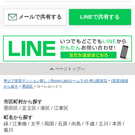
メールで共有する
LINEで共有する
ページトップへ
押上で賃貸マンション探し｜Room Lab(ルームラボ) 押上駅前店
>
(賃貸)地域
から探す
>
墨田区
>
ローレルハイツ
市区町村から探す
墨田区
/
足立区
/
港区
/
江東区
町名から探す
緑
/
江東橋
/
太平
/
両国
/
石原
/
向島
/
千歳
/
立川
/
本所
/
菊川