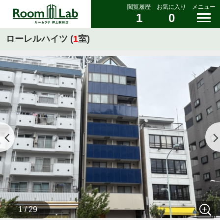
閲覧履歴
お気に入り
メニュー
1
0
ローレルハイツ (
1
室)
1 / 29