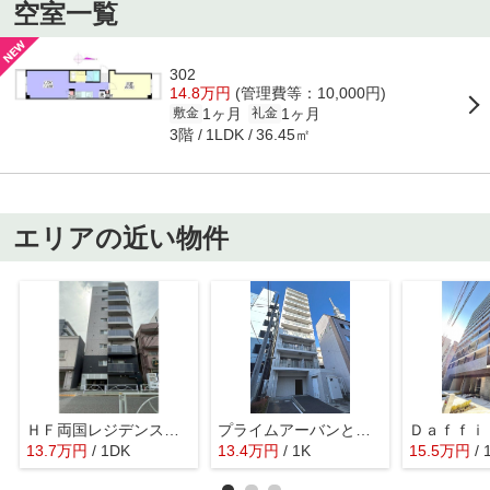
空室一覧
302
14.8万円
(管理費等：10,000円)
1ヶ月
1ヶ月
敷金
礼金
3階
36.45㎡
1LDK
エリアの近い物件
ＨＦ両国レジデンスＥＡＳＴ
プライムアーバンとうきょうスカイツリー
13.7
万
円
/ 1DK
13.4
万
円
/ 1K
15.5
万
円
/ 