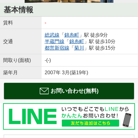
基本情報
賃料
-
総武線
「
錦糸町
」駅 徒歩9分
交通
半蔵門線
「
錦糸町
」駅 徒歩10分
都営新宿線
「
菊川
」駅 徒歩15分
間取り(面積)
-(-)
築年月
2007年 3月(築19年)
お問い合わせ(無料)