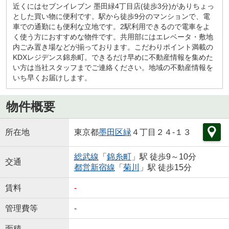
近くにはセブンイレブン 墨田緑4丁目店(徒歩3分)がありちょっ
とした買い物に便利です。駅から徒歩9分のマンションで、電
車での通勤にも便利な立地です。2駅利用できるので電車をよ
く使う方におすすめな物件です。共用部にはエレベータ・敷地
内ごみ置き場などが揃っております。こだわりポイント満載の
KDXレジデンス錦糸町。できるだけ早めに不動産情報を集めた
い方は当社スタッフまでご連絡ください。地域の不動産情報を
いち早くお届けします。
物件概要
所在地
東京都
墨田区
緑
４丁目２４-１３
総武線
「
錦糸町
」駅 徒歩9～10分
交通
都営新宿線
「
菊川
」駅 徒歩15分
賃料
-
管理費等
-
面積
-