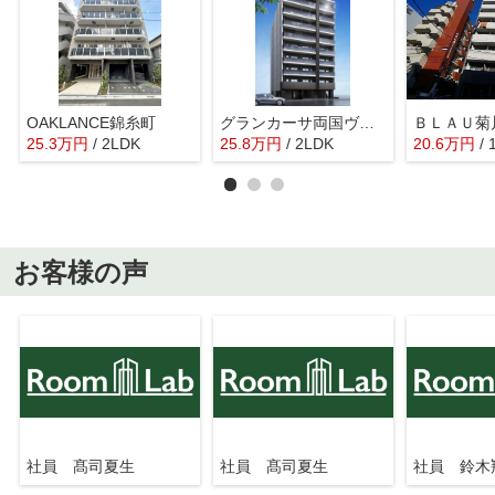
OAKLANCE錦糸町
グランカーサ両国ヴェルデ
ＢＬＡＵ菊
25.3
万
円
/ 2LDK
25.8
万
円
/ 2LDK
20.6
万
円
/
お客様の声
社員 髙司夏生
社員 髙司夏生
社員 鈴木