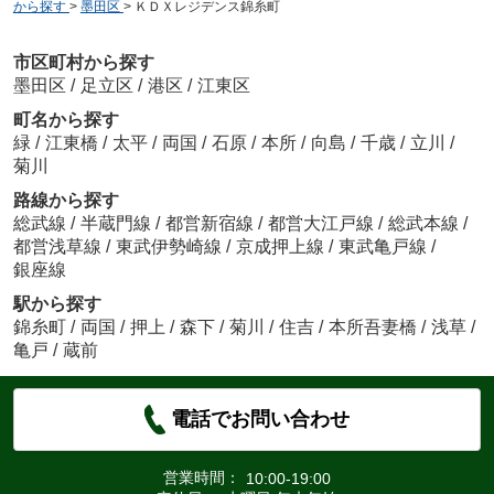
から探す
>
墨田区
>
ＫＤＸレジデンス錦糸町
市区町村から探す
墨田区
/
足立区
/
港区
/
江東区
町名から探す
緑
/
江東橋
/
太平
/
両国
/
石原
/
本所
/
向島
/
千歳
/
立川
/
菊川
路線から探す
総武線
/
半蔵門線
/
都営新宿線
/
都営大江戸線
/
総武本線
/
都営浅草線
/
東武伊勢崎線
/
京成押上線
/
東武亀戸線
/
銀座線
駅から探す
錦糸町
/
両国
/
押上
/
森下
/
菊川
/
住吉
/
本所吾妻橋
/
浅草
/
亀戸
/
蔵前
電話でお問い合わせ
営業時間：
10:00-19:00