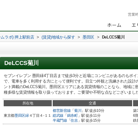
営業
ームラボ) 押上駅前店
>
(賃貸)地域から探す
>
墨田区
>
DeLCCS菊川
DeLCCS菊川
セブンイレブン 墨田緑4丁目店まで徒歩3分と近場にコンビニがあるのもポイ
で、電車を多く利用する方にとって便利です。目立つ外観と洗練された設計
ント満載のDeLCCS菊川。墨田区エリアにある賃貸情報のことなら、地域に
種多様な賃貸情報を取り扱っております。ご要望や不明な点などございまし
所在地
交通
都営新宿線
「
菊川
」駅 徒歩10分
築
東京都
墨田区
緑
４丁目４-１１
総武線
「
錦糸町
」駅 徒歩11分
6
半蔵門線
「
住吉
」駅 徒歩15分
鉄