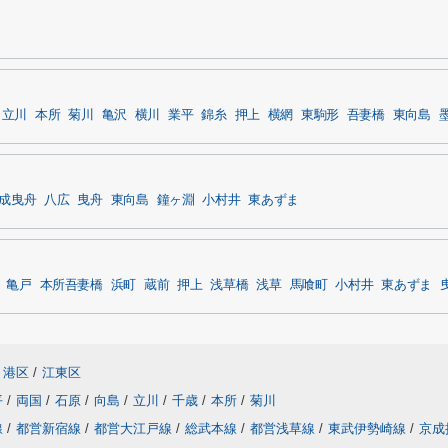
立川
本所
菊川
亀沢
横川
業平
錦糸
押上
横網
東駒形
吾妻橋
東向島
成曳舟
八広
曳舟
東向島
鐘ヶ淵
小村井
東あずま
亀戸
本所吾妻橋
浜町
蔵前
押上
浅草橋
浅草
馬喰町
小村井
東あずま
港区
/
江東区
平
/
両国
/
石原
/
向島
/
立川
/
千歳
/
本所
/
菊川
線
/
都営新宿線
/
都営大江戸線
/
総武本線
/
都営浅草線
/
東武伊勢崎線
/
京成