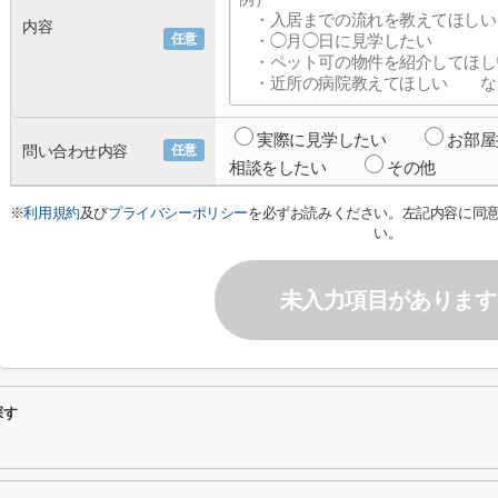
内容
任意
実際に見学したい
お部屋
問い合わせ内容
任意
相談をしたい
その他
※
利用規約
及び
プライバシーポリシー
を必ずお読みください。左記内容に同
い。
未入力項目があります
探す