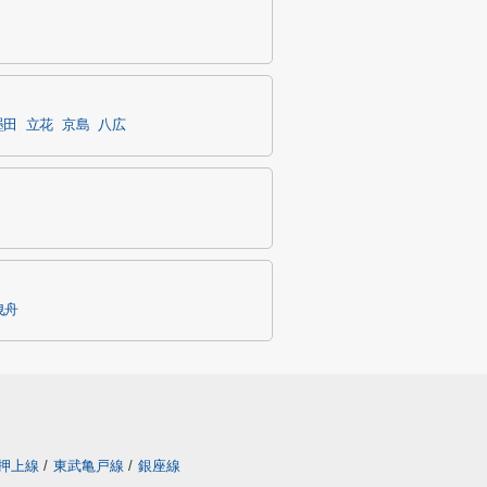
墨田
立花
京島
八広
曳舟
押上線
/
東武亀戸線
/
銀座線