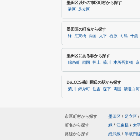
墨田区以外の市区町村から探す
港区
足立区
墨田区の町名から探す
緑
江東橋
両国
太平
石原
向島
千歳
墨田区にある駅から探す
錦糸町
両国
押上
菊川
本所吾妻橋
京
DeLCCS菊川周辺の駅から探す
菊川
錦糸町
住吉
森下
両国
清澄白河
市区町村から探す
墨田区
/
足立区
/
町名から探す
緑
/
江東橋
/
太
路線から探す
総武線
/
半蔵門