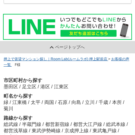
ページトップへ
押上で賃貸マンション探し｜Room Lab(ルームラボ) 押上駅前店
>
お客様の声
一覧
>
F様
市区町村から探す
墨田区
/
足立区
/
港区
/
江東区
町名から探す
緑
/
江東橋
/
太平
/
両国
/
石原
/
向島
/
立川
/
千歳
/
本所
/
菊川
路線から探す
総武線
/
半蔵門線
/
都営新宿線
/
都営大江戸線
/
総武本線
/
都営浅草線
/
東武伊勢崎線
/
京成押上線
/
東武亀戸線
/