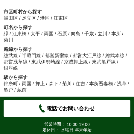
市区町村から探す
墨田区
/
足立区
/
港区
/
江東区
町名から探す
緑
/
江東橋
/
太平
/
両国
/
石原
/
向島
/
千歳
/
立川
/
本所
/
菊川
路線から探す
総武線
/
半蔵門線
/
都営新宿線
/
都営大江戸線
/
総武本線
/
都営浅草線
/
東武伊勢崎線
/
京成押上線
/
東武亀戸線
/
銀座線
駅から探す
錦糸町
/
両国
/
押上
/
森下
/
菊川
/
住吉
/
本所吾妻橋
/
浅草
/
亀戸
/
蔵前
電話でお問い合わせ
営業時間：
10:00-19:00
定休日：
水曜日 年末年始