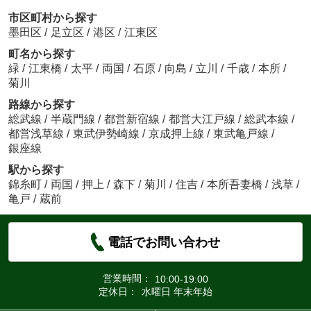
市区町村から探す
墨田区
/
足立区
/
港区
/
江東区
町名から探す
緑
/
江東橋
/
太平
/
両国
/
石原
/
向島
/
立川
/
千歳
/
本所
/
菊川
路線から探す
総武線
/
半蔵門線
/
都営新宿線
/
都営大江戸線
/
総武本線
/
都営浅草線
/
東武伊勢崎線
/
京成押上線
/
東武亀戸線
/
銀座線
駅から探す
錦糸町
/
両国
/
押上
/
森下
/
菊川
/
住吉
/
本所吾妻橋
/
浅草
/
亀戸
/
蔵前
電話でお問い合わせ
営業時間：
10:00-19:00
定休日：
水曜日 年末年始