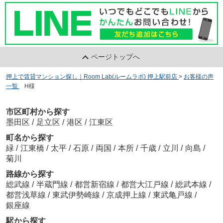
ページトップへ
押上で賃貸マンション探し｜Room Lab(ルームラボ) 押上駅前店
>
お客様の声
一覧
>
H様
市区町村から探す
墨田区
/
足立区
/
港区
/
江東区
町名から探す
緑
/
江東橋
/
太平
/
石原
/
両国
/
本所
/
千歳
/
立川
/
向島
/
菊川
路線から探す
総武線
/
半蔵門線
/
都営新宿線
/
都営大江戸線
/
総武本線
/
都営浅草線
/
東武伊勢崎線
/
京成押上線
/
東武亀戸線
/
銀座線
駅から探す