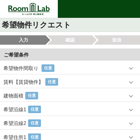
希望物件リクエスト
入力
確認
送信
ご希望条件
希望物件間取り
任意
賃料【賃貸物件】
任意
建物面積
任意
希望沿線1
任意
希望沿線2
任意
希望住所1
任意