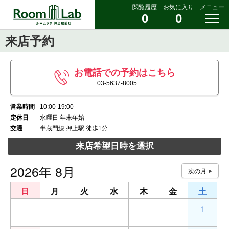
閲覧履歴
お気に入り
メニュー
0
0
来店予約
お電話での予約はこちら
03-5637-8005
営業時間
10:00-19:00
定休日
水曜日 年末年始
交通
半蔵門線 押上駅 徒歩1分
来店希望日時を選択
2026年 8月
日
月
火
水
木
金
土
26
27
28
29
30
31
1