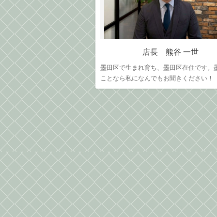
店長 熊谷 一世
墨田区で生まれ育ち、墨田区在住です。
ことなら私になんでもお聞きください！