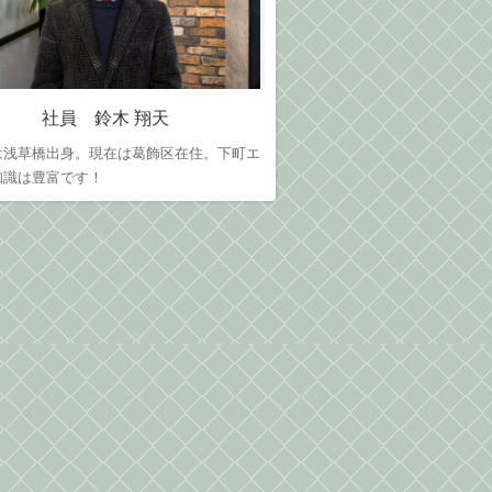
社員 鈴木 翔天
は浅草橋出身。現在は葛飾区在住。下町エ
知識は豊富です！