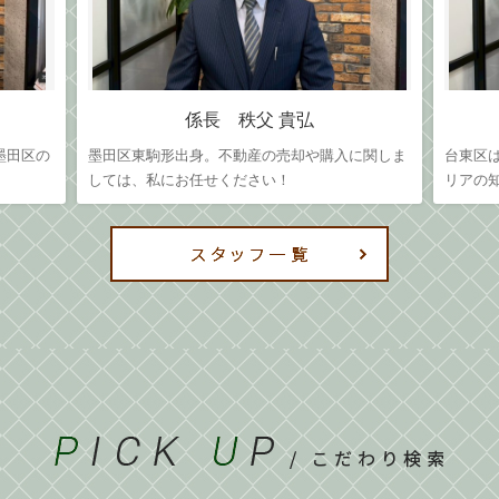
係長 秩父 貴弘
墨田区の
墨田区東駒形出身。不動産の売却や購入に関しま
台東区
しては、私にお任せください！
リアの