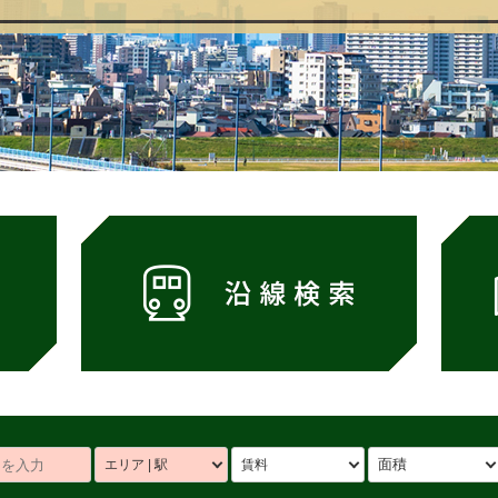
面積
エリア | 駅
賃料