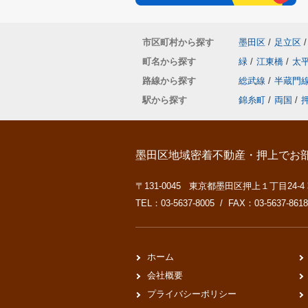
市区町村から探す
墨田区
/
足立区
/
町名から探す
緑
/
江東橋
/
太
路線から探す
総武線
/
半蔵門
駅から探す
錦糸町
/
両国
/
墨田区地域密着不動産・押上でお
〒131-0045 東京都墨田区押上１丁目24-4
TEL：03-5637-8005 / FAX：03-5637-8618
ホーム
会社概要
プライバシーポリシー