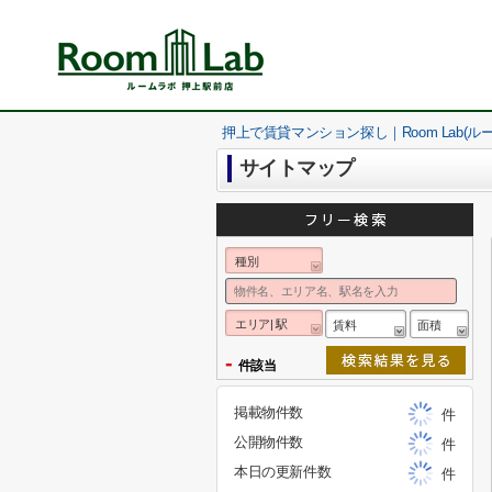
押上で賃貸マンション探し｜Room Lab(ル
サイトマップ
種別
エリア| 駅
賃料
面積
-
件該当
掲載物件数
件
公開物件数
件
本日の更新件数
件