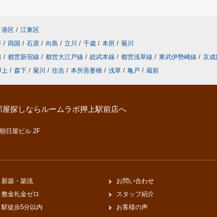
港区
/
江東区
平
/
両国
/
石原
/
向島
/
立川
/
千歳
/
本所
/
菊川
線
/
都営新宿線
/
都営大江戸線
/
総武本線
/
都営浅草線
/
東武伊勢崎線
/
京成
押上
/
森下
/
菊川
/
住吉
/
本所吾妻橋
/
浅草
/
亀戸
/
蔵前
部屋探しならルームラボ押上駅前店へ
 朝日屋ビル 2F
新築・築浅
お問い合わせ
敷金礼金ゼロ
スタッフ紹介
駅徒歩5分以内
お客様の声