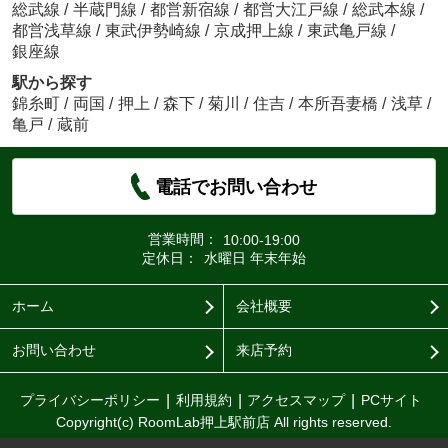
総武線
/
半蔵門線
/
都営新宿線
/
都営大江戸線
/
総武本線
/
都営浅草線
/
東武伊勢崎線
/
京成押上線
/
東武亀戸線
/
銀座線
駅から探す
錦糸町
/
両国
/
押上
/
森下
/
菊川
/
住吉
/
本所吾妻橋
/
浅草
/
亀戸
/
蔵前
電話でお問い合わせ
営業時間：
10:00-19:00
定休日：
水曜日 年末年始
ホーム
会社概要
お問い合わせ
来店予約
プライバシーポリシー
利用規約
アクセスマップ
PCサイト
Copyright(c) RoomLab押上駅前店 All rights reserved.