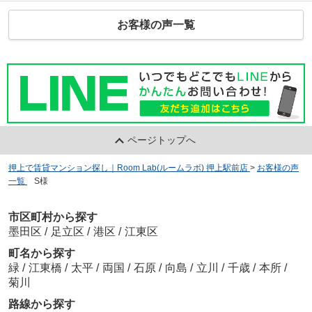
お客様の声一覧
ページトップへ
押上で賃貸マンション探し｜Room Lab(ルームラボ) 押上駅前店
>
お客様の声
一覧
>
S様
市区町村から探す
墨田区
/
足立区
/
港区
/
江東区
町名から探す
緑
/
江東橋
/
太平
/
両国
/
石原
/
向島
/
立川
/
千歳
/
本所
/
菊川
路線から探す