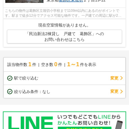
東京都
葛飾区
東堀切
２丁目19-12
こちらの物件は葛飾区立堀切小学校まで1109m以内にあるのがポイントで
す。駅まで徒歩12分でアクセス可能な物件です。一戸建ての周辺に駅が2つ
あり、よく電車を利用する方にピッタリで...
現在空室情報がありません。
「民泊新法2棟貸し 戸建て 葛飾区」への
お問い合わせはこちら
1
0
1～1
該当物件数
件
空き数
件
件を表示
駅で絞り込む
変更
変更
絞り込み条件：
なし