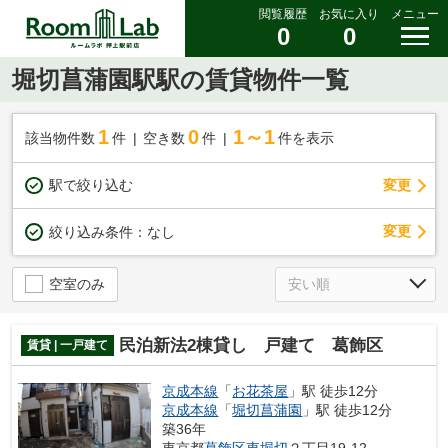
閲覧履歴
お気に入り
メニュー
0
0
堀切菖蒲園駅駅の賃貸物件一覧
1
0
1～1
該当物件数
件
空き数
件
件を表示
駅で絞り込む
変更
変更
絞り込み条件：
なし
空室のみ
民泊新法2棟貸し 戸建て 葛飾区
賃貸 | 一戸建て
京成本線
「
お花茶屋
」駅 徒歩12分
京成本線
「
堀切菖蒲園
」駅 徒歩12分
築36年