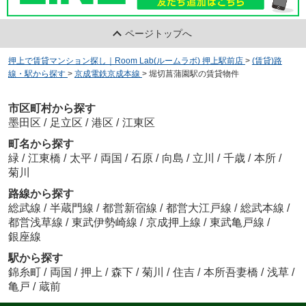
ページトップへ
押上で賃貸マンション探し｜Room Lab(ルームラボ) 押上駅前店
>
(賃貸)路
線・駅から探す
>
京成電鉄京成本線
>
堀切菖蒲園駅の賃貸物件
市区町村から探す
墨田区
/
足立区
/
港区
/
江東区
町名から探す
緑
/
江東橋
/
太平
/
両国
/
石原
/
向島
/
立川
/
千歳
/
本所
/
菊川
路線から探す
総武線
/
半蔵門線
/
都営新宿線
/
都営大江戸線
/
総武本線
/
都営浅草線
/
東武伊勢崎線
/
京成押上線
/
東武亀戸線
/
銀座線
駅から探す
錦糸町
/
両国
/
押上
/
森下
/
菊川
/
住吉
/
本所吾妻橋
/
浅草
/
亀戸
/
蔵前